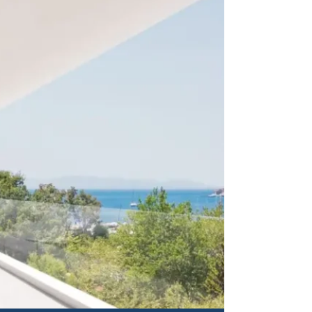
بنتهاوس سكني
بنتهاوس مميز مع
على البحر ونمط ح