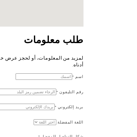
طلب معلومات
لمزيد من المعلومات، أو لحجز عرض خاص 
أدناه.
اسم *
رقم التليفون *
بريد إلكتروني *
اللغة المفضلة
شكل التواصل المفضل *