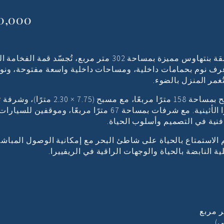
,000 €
يتوج هذا المشروع التطويري في فولا شقة بنتهاوس مميزة بمساحة 302 متر مربع، تُجسّد ق
 غرف نوم بحمامات داخلية، ومساحات داخلية واسعة مفتوحة، ونوا
مر المنزل بالضوء.
أبرز ما يميزها: حديقة خاصة على السطح بمساحة 158 مترًا مربعًا، مع مسب
وإطلالات بحرية لا متناهية على الريفييرا الأثينية. مع شرفات بمساحة 67 مترًا مربعًا،
 فنية في التصميم وأسلوب الحياة.
الاستمتاع بالحياة على شاطئ البحر مع إمكانية الوصول المباشر
النابضة بالحياة والوجهات الراقية في الريفييرا.