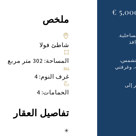
5,000
ملخص
مة الفخامة الساحلية.
فذ
شاطئ فولا
المساحة: 302 متر مربع
ح (7.75 × 2.30 مترًا)، وشرفة تشمس،
 وموقفين للسيارات، وغرفتي
غرف النوم: 4
 إلى
الحمامات: 4
تفاصيل العقار