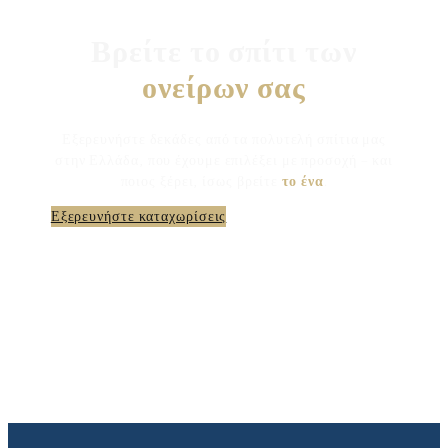
Βρείτε το σπίτι των
ονείρων σας
Εξερευνήστε δεκάδες από τα πολυτελή σπίτια μας
στην Ελλάδα, που έχουμε επιλέξει με προσοχή – και
ποιος ξέρει, ίσως βρείτε
το ένα
.
Εξερευνήστε καταχωρίσεις