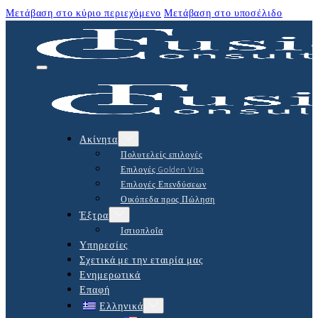
Μετάβαση στο κύριο περιεχόμενο
Μετάβαση στο υποσέλιδο
Ακίνητα
Πολυτελείς επιλογές
Επιλογές Golden Visa
Επιλογές Επενδύσεων
Οικόπεδα προς Πώληση
Έξτρα
Ιστιοπλοΐα
Υπηρεσίες
Σχετικά με την εταιρία μας
Ενημερωτικά
Επαφή
Ελληνικά