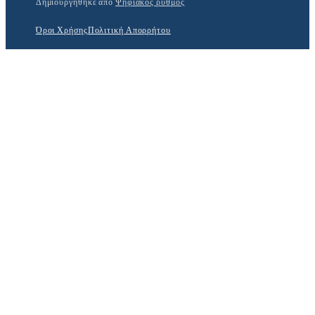
Δημιουργήθηκε από
Ψηφιακός ρυθμός
Όροι Χρήσης
Πολιτική Απορρήτου