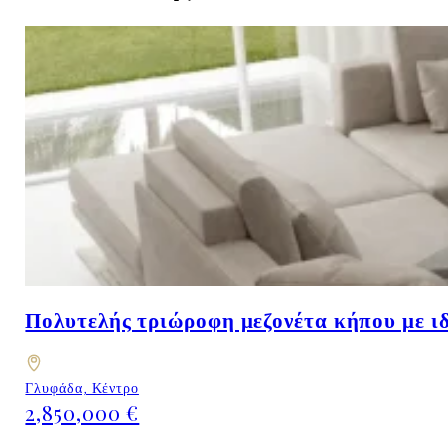
Πολυτελής τριώροφη μεζονέτα κήπου με ι
Γλυφάδα, Κέντρο
2,850,000 €