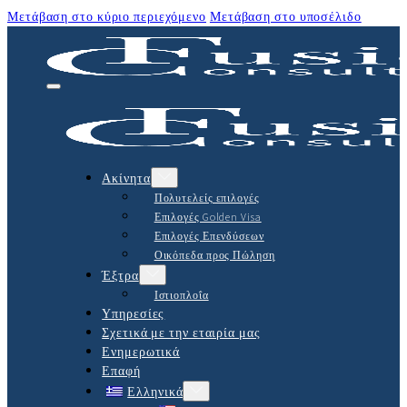
Μετάβαση στο κύριο περιεχόμενο
Μετάβαση στο υποσέλιδο
Ακίνητα
Πολυτελείς επιλογές
Επιλογές Golden Visa
Επιλογές Επενδύσεων
Οικόπεδα προς Πώληση
Έξτρα
Ιστιοπλοΐα
Υπηρεσίες
Σχετικά με την εταιρία μας
Ενημερωτικά
Επαφή
Ελληνικά