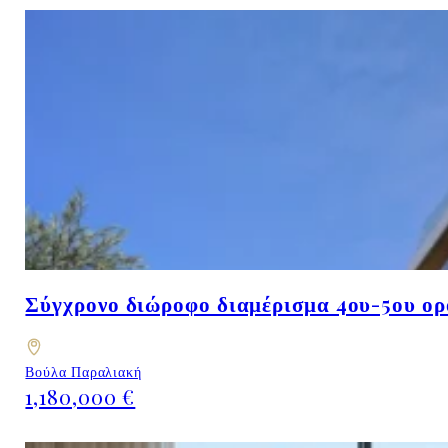
Σύγχρονο διώροφο διαμέρισμα 4ου-5ου ορ
Βούλα Παραλιακή
1,180,000 €