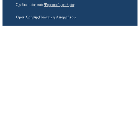
Σχεδιασμός από
Ψηφιακός ρυθμός
Όροι Χρήσης
Πολιτική Απορρήτου