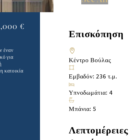
0,000 €
Επισκόπηση
ν έναν
κό για
Κέντρο Βούλας
ή
η κατοικία
Εμβαδόν: 236 τ.μ.
Υπνοδωμάτια: 4
Μπάνια: 5
Λεπτομέρειες