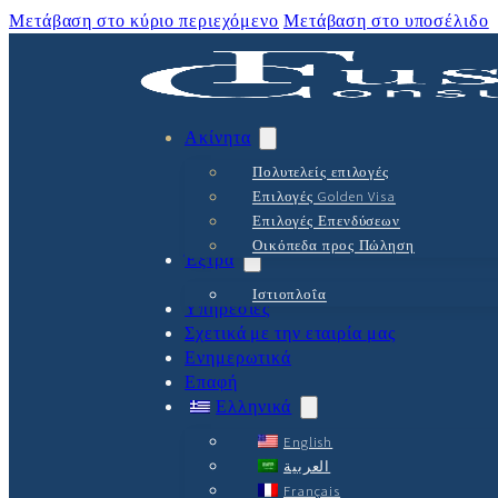
Μετάβαση στο κύριο περιεχόμενο
Μετάβαση στο υποσέλιδο
Ακίνητα
Πολυτελείς επιλογές
Επιλογές Golden Visa
Επιλογές Επενδύσεων
Οικόπεδα προς Πώληση
Έξτρα
Ιστιοπλοΐα
Υπηρεσίες
Σχετικά με την εταιρία μας
Ενημερωτικά
Επαφή
Ελληνικά
English
العربية
Français