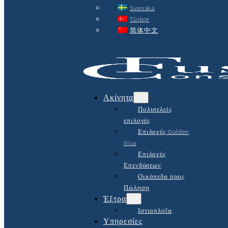
Svenska
Türkçe
简体中文
Ακίνητα
Πολυτελείς
επιλογές
Επιλογές Golden
Visa
Επιλογές
Επενδύσεων
Οικόπεδα προς
Πώληση
Έξτρα
Ιστιοπλοΐα
Υπηρεσίες