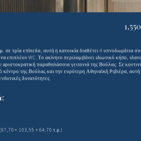
με κήπο στη Βούλα
1,55
. σε τρία επίπεδα, αυτή η κατοικία διαθέτει 4 υπνοδωμάτια συ
ένα επιπλέον WC. Το ακίνητο περιλαμβάνει ιδιωτικό κήπο, ιδανι
ν αριστοκρατική παραθαλάσσια γειτονιά της Βούλας. Σε κοντιν
ό κέντρο της Βούλας και την ευρύτερη Αθηναϊκή Ριβιέρα, αυτή 
ενδυτικές δυνατότητες.
ά:
(67,70 + 103,55 + 64,70 τ.μ.)