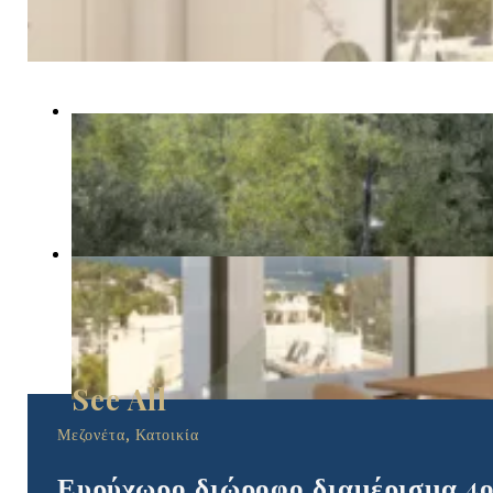
Μεζονέτα, Κατοικία
Ευρύχωρο διώροφο διαμέρισμα 4ο