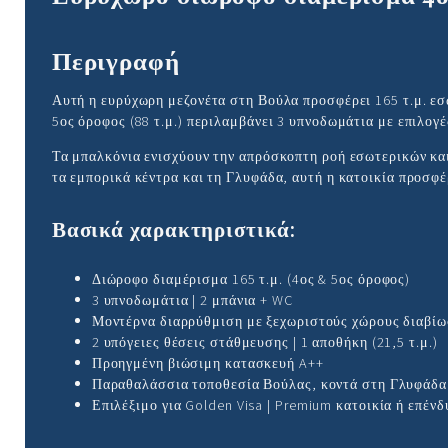
Περιγραφή
Αυτή η ευρύχωρη μεζονέτα στη Βούλα προσφέρει 165 τ.μ. εσω
5ος όροφος (88 τ.μ.) περιλαμβάνει 3 υπνοδωμάτια με επιλογέ
Τα μπαλκόνια ενισχύουν την απρόσκοπτη ροή εσωτερικών και
τα εμπορικά κέντρα και τη Γλυφάδα, αυτή η κατοικία προσφ
Βασικά χαρακτηριστικά:
Διώροφο διαμέρισμα 165 τ.μ. (4ος & 5ος όροφος)
3 υπνοδωμάτια | 2 μπάνια + WC
Μοντέρνα διαρρύθμιση με ξεχωριστούς χώρους διαβίω
2 υπόγειες θέσεις στάθμευσης | 1 αποθήκη (21,5 τ.μ.)
Προηγμένη βιώσιμη κατασκευή A++
Παραθαλάσσια τοποθεσία Βούλας, κοντά στη Γλυφάδα 
Επιλέξιμο για Golden Visa | Premium κατοικία ή επέν