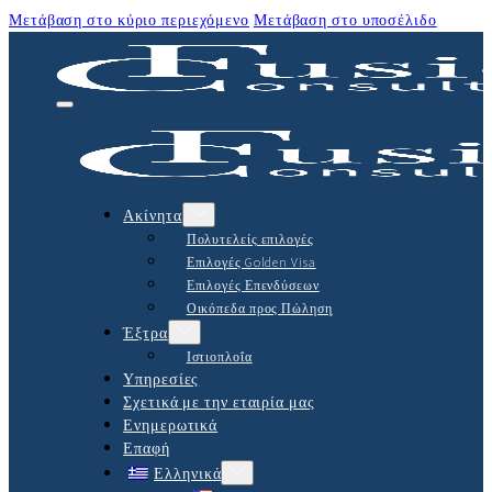
Μετάβαση στο κύριο περιεχόμενο
Μετάβαση στο υποσέλιδο
Ακίνητα
Πολυτελείς επιλογές
Επιλογές Golden Visa
Επιλογές Επενδύσεων
Οικόπεδα προς Πώληση
Έξτρα
Ιστιοπλοΐα
Υπηρεσίες
Σχετικά με την εταιρία μας
Ενημερωτικά
Επαφή
Ελληνικά