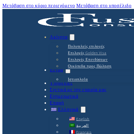
Μετάβαση στο κύριο περιεχόμενο
Μετάβαση στο υποσέλιδο
Ακίνητα
Πολυτελείς επιλογές
Επιλογές Golden Visa
Επιλογές Επενδύσεων
Οικόπεδα προς Πώληση
Έξτρα
Ιστιοπλοΐα
Υπηρεσίες
Σχετικά με την εταιρία μας
Ενημερωτικά
Επαφή
Ελληνικά
English
العربية
Français