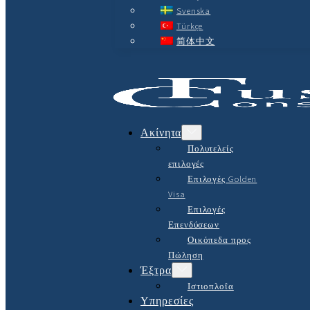
Svenska
Türkçe
简体中文
Ακίνητα
Πολυτελείς
επιλογές
Επιλογές Golden
Visa
Επιλογές
Επενδύσεων
Οικόπεδα προς
Πώληση
Έξτρα
Ιστιοπλοΐα
Υπηρεσίες