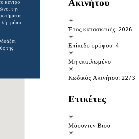
Ακινήτου
το κέντρο
ώνει την
ταστήματα
τελή τρόπο
Έτος κατασκευής: 2026
νδυάζει
Επίπεδο ορόφου: 4
ύς της
Μη επιπλωμένο
Κωδικός Ακινήτου: 2273
Ετικέτες
Μάουντεν Βιου