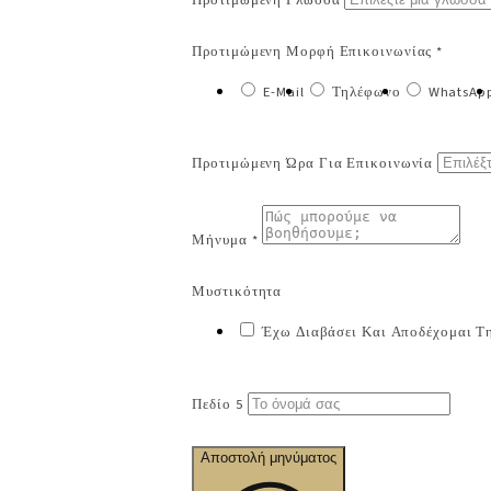
Προτιμώμενη Γλώσσα
Προτιμώμενη Μορφή Επικοινωνίας *
E-Mail
Τηλέφωνο
WhatsAp
Προτιμώμενη Ώρα Για Επικοινωνία
Μήνυμα *
Μυστικότητα
Έχω Διαβάσει Και Αποδέχομαι Τη
Πεδίο 5
Αποστολή μηνύματος