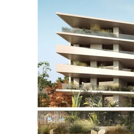
Ρετιρέ, Κατοικία
Ρετιρέ 3 υπνοδ