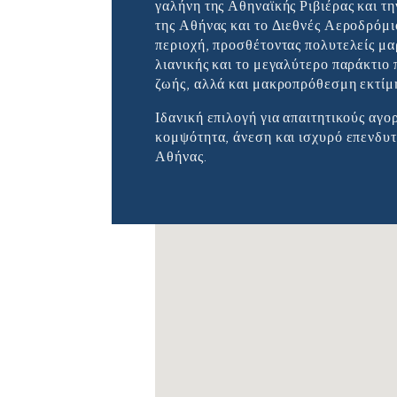
γαλήνη της Αθηναϊκής Ριβιέρας και τ
της Αθήνας και το Διεθνές Αεροδρόμ
περιοχή, προσθέτοντας πολυτελείς μα
λιανικής και το μεγαλύτερο παράκτιο
ζωής, αλλά και μακροπρόθεσμη εκτίμη
Ιδανική επιλογή για απαιτητικούς αγο
κομψότητα, άνεση και ισχυρό επενδυτ
Αθήνας.
Δε βρέθηκαν τοποθεσίες