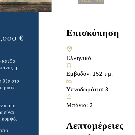
η
Επισκόπηση
,000 €
Ελληνικό
 και 5ο
πάνια, η
Εμβαδόν: 152 τ.μ.
η θέα στο
τερικής
Υπνοδωμάτια: 3
Μπάνια: 2
εδα από
α είναι
ι κομψό.
Λεπτομέρειες
σσια