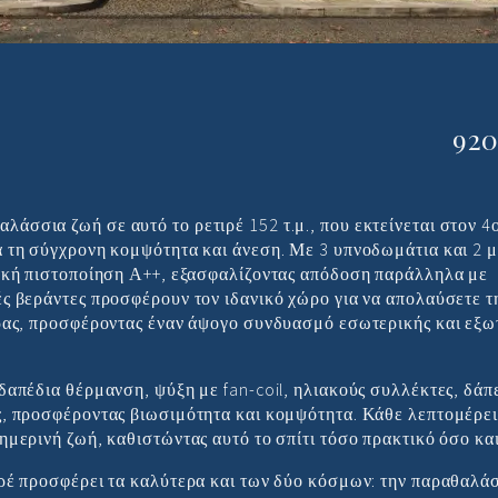
ες και ενεργειακή απόδοσ
920
σσια ζωή σε αυτό το ρετιρέ 152 τ.μ., που εκτείνεται στον 4ο
α τη σύγχρονη κομψότητα και άνεση. Με 3 υπνοδωμάτια και 2 μ
ιακή πιστοποίηση Α++, εξασφαλίζοντας απόδοση παράλληλα με
ές βεράντες προσφέρουν τον ιδανικό χώρο για να απολαύσετε τ
έρας, προσφέροντας έναν άψογο συνδυασμό εσωτερικής και εξω
οδαπέδια θέρμανση, ψύξη με fan-coil, ηλιακούς συλλέκτες, δάπ
ς, προσφέροντας βιωσιμότητα και κομψότητα. Κάθε λεπτομέρει
ημερινή ζωή, καθιστώντας αυτό το σπίτι τόσο πρακτικό όσο κα
ιρέ προσφέρει τα καλύτερα και των δύο κόσμων: την παραθαλά