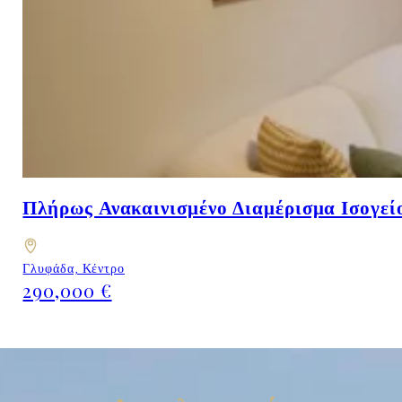
Πλήρως Ανακαινισμένο Διαμέρισμα Ισογεί
Γλυφάδα, Κέντρο
290,000 €