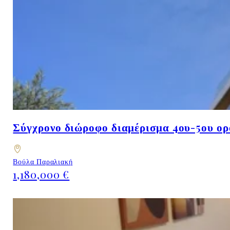
Σύγχρονο διώροφο διαμέρισμα 4ου-5ου ορ
Βούλα Παραλιακή
1,180,000 €