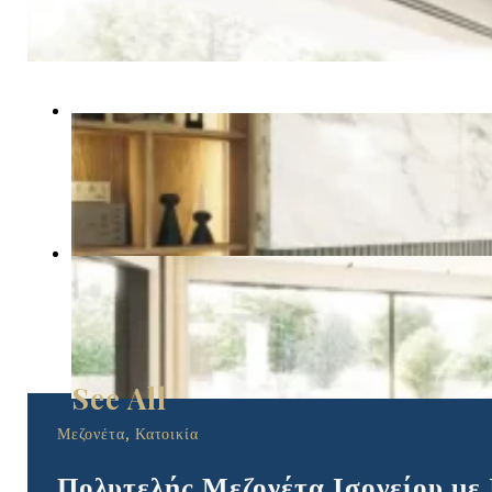
Μεζονέτα, Κατοικία
Πολυτελής Μεζονέτα Ισογείου με 