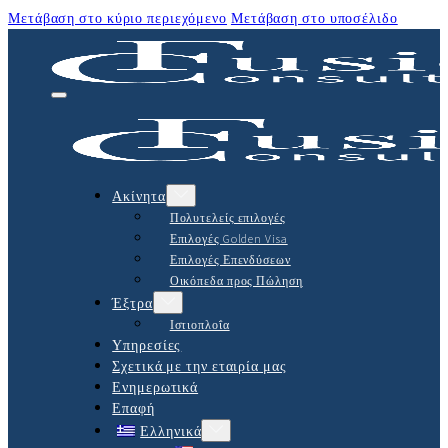
Μετάβαση στο κύριο περιεχόμενο
Μετάβαση στο υποσέλιδο
Ακίνητα
Πολυτελείς επιλογές
Επιλογές Golden Visa
Επιλογές Επενδύσεων
Οικόπεδα προς Πώληση
Έξτρα
Ιστιοπλοΐα
Υπηρεσίες
Σχετικά με την εταιρία μας
Ενημερωτικά
Επαφή
Ελληνικά