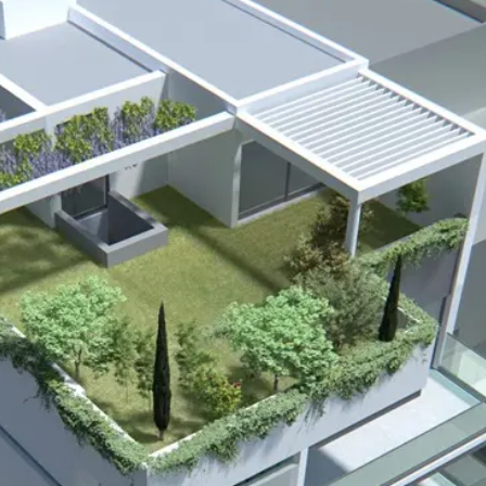
έτα Υψηλού Επιπέδου π