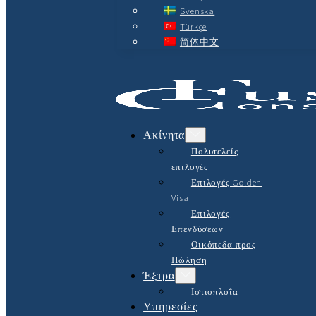
Svenska
Türkçe
简体中文
Ακίνητα
Πολυτελείς
επιλογές
Επιλογές Golden
Visa
Επιλογές
Επενδύσεων
Οικόπεδα προς
Πώληση
Έξτρα
Ιστιοπλοΐα
Υπηρεσίες