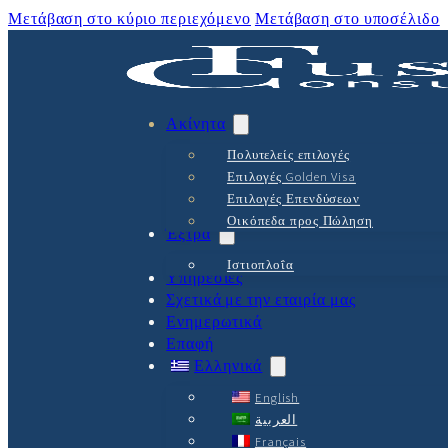
Μετάβαση στο κύριο περιεχόμενο
Μετάβαση στο υποσέλιδο
Ακίνητα
Πολυτελείς επιλογές
Επιλογές Golden Visa
Επιλογές Επενδύσεων
Οικόπεδα προς Πώληση
Έξτρα
Ιστιοπλοΐα
Υπηρεσίες
Σχετικά με την εταιρία μας
Ενημερωτικά
Επαφή
Ελληνικά
English
العربية
Français