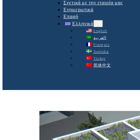
Σχετικά με την εταιρία μας
Ενημερωτικά
Επαφή
Ελληνικά
English
العربية
Français
Svenska
Türkçe
简体中文