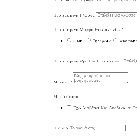
Ηλεκτρονικό Ταχυδρομείο *
Προτιμώμενη Γλώσσα
Προτιμώμενη Μορφή Επικοινωνίας *
E-Mail
Τηλέφωνο
WhatsAp
Προτιμώμενη Ώρα Για Επικοινωνία
Μήνυμα *
Μυστικότητα
Έχω Διαβάσει Και Αποδέχομαι Τη
Πεδίο 5