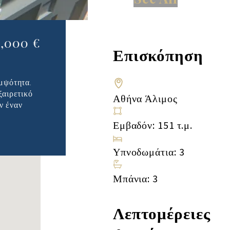
ή
5,000 €
Επισκόπηση
ομψότητα.
ξαιρετικό
Αθήνα Άλιμος
ν έναν
Εμβαδόν: 151 τ.μ.
Υπνοδωμάτια: 3
Μπάνια: 3
Λεπτομέρειες