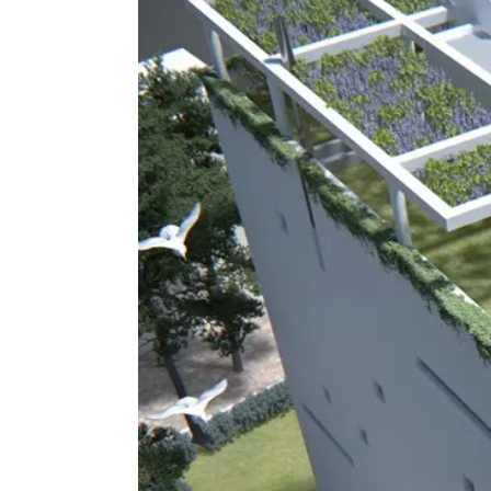
Μεζονέτα, Κατοικία
Premium Μεζον