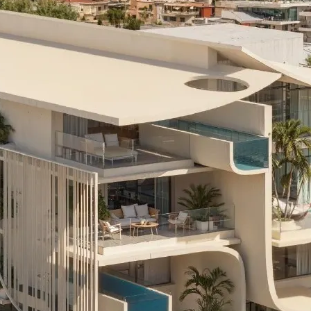
έ Κατοικία 3 Υπνοδωματ