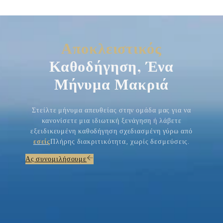
Αποκλειστικός
Καθοδήγηση, Ένα
Μήνυμα Μακριά
Στείλτε μήνυμα απευθείας στην ομάδα μας για να
κανονίσετε μια ιδιωτική ξενάγηση ή λάβετε
εξειδικευμένη καθοδήγηση σχεδιασμένη γύρω από
εσείς
Πλήρης διακριτικότητα, χωρίς δεσμεύσεις.
Ας συνομιλήσουμε