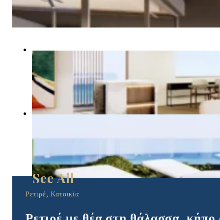
Ρετιρέ, Κατοικία
Ρετιρέ με θέα στη θάλασσα, κήπο