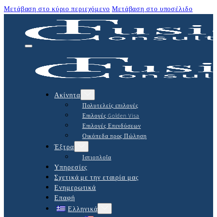
Μετάβαση στο κύριο περιεχόμενο
Μετάβαση στο υποσέλιδο
Ακίνητα
Πολυτελείς επιλογές
Επιλογές Golden Visa
Επιλογές Επενδύσεων
Οικόπεδα προς Πώληση
Έξτρα
Ιστιοπλοΐα
Υπηρεσίες
Σχετικά με την εταιρία μας
Ενημερωτικά
Επαφή
Ελληνικά