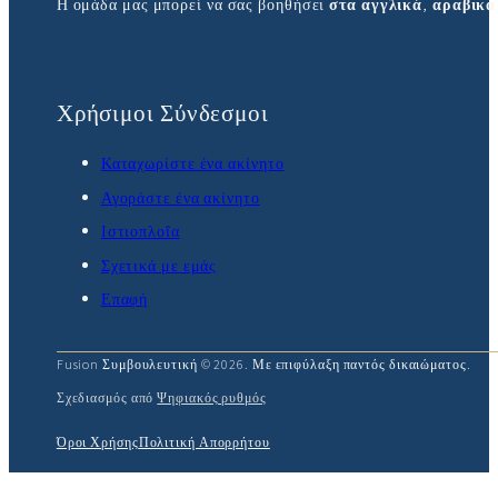
Η ομάδα μας μπορεί να σας βοηθήσει
στα αγγλικά
,
αραβικά
Χρήσιμοι Σύνδεσμοι
Καταχωρίστε ένα ακίνητο
Αγοράστε ένα ακίνητο
Ιστιοπλοΐα
Σχετικά με εμάς
Επαφή
Fusion Συμβουλευτική © 2026. Με επιφύλαξη παντός δικαιώματος.
Σχεδιασμός από
Ψηφιακός ρυθμός
Όροι Χρήσης
Πολιτική Απορρήτου