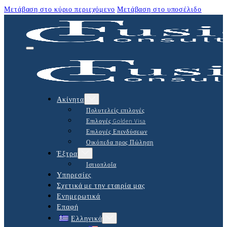
Μετάβαση στο κύριο περιεχόμενο
Μετάβαση στο υποσέλιδο
Ακίνητα
Πολυτελείς επιλογές
Επιλογές Golden Visa
Επιλογές Επενδύσεων
Οικόπεδα προς Πώληση
Έξτρα
Ιστιοπλοΐα
Υπηρεσίες
Σχετικά με την εταιρία μας
Ενημερωτικά
Επαφή
Ελληνικά