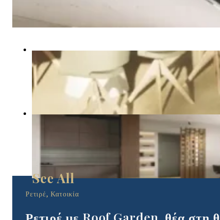
Ρετιρέ, Κατοικία
Ρετιρέ με Roof Garden, θέα στη θ