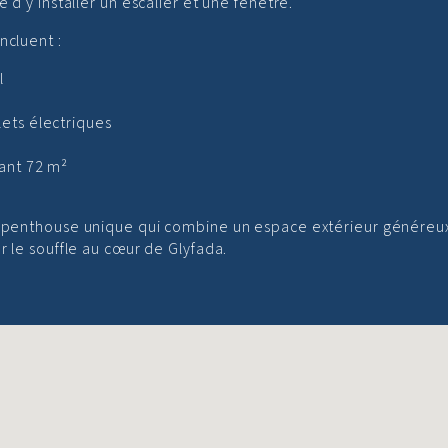
 d'y installer un escalier et une fenêtre.
ncluent :
l
lets électriques
sant 72 m²
un penthouse unique qui combine un espace extérieur généreu
r le souffle au cœur de Glyfada.