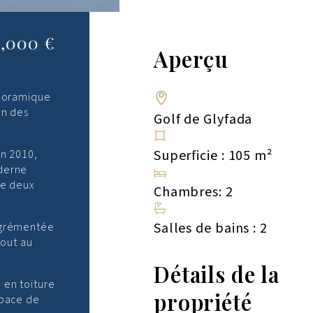
0,000 €
Aperçu
anoramique
un des
Golf de Glyfada
Superficie : 105 m²
en 2010,
oderne
de deux
Chambres: 2
Salles de bains : 2
 agrémentée
tout au
Détails de la
 en toiture
propriété
space de