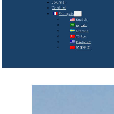
Journal
Contact
Français
English
العربية
Svenska
Türkçe
Ελληνικά
简体中文