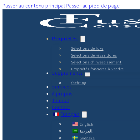
Passer au contenu principal
Passer au pied de page
Propriétés
Sélections de luxe
Sélections de visas dorés
Sélections d'investissement
Propriétés foncières à vendre
Suppléments
Yachting
Services
À propos
Journal
Contact
Français
English
العربية
Svenska