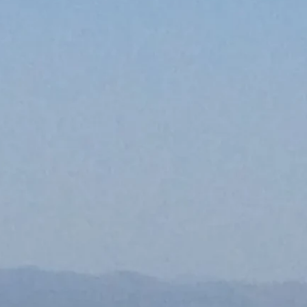
c vue panoramique sur l
agne au golf de Glyfada