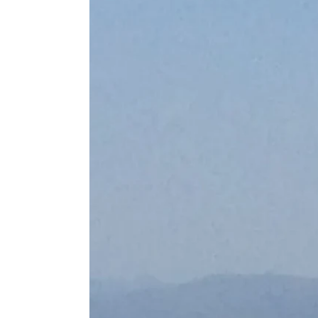
Penthouse, Résidentiel
Penthouse ave
mer et la mont