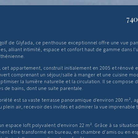
74
u golf de Glyfada, ce penthouse exceptionnel offre une vue p
es, alliant intimité, espace et confort haut de gamme dans l'
 athénienne.
, cet appartement, construit initialement en 2005 et rénové 
ouvert comprenant un séjour/salle à manger et une cuisine m
imiser la lumière naturelle et la circulation. Il se compose 
s de bains, dont une suite parentale.
opriété est sa vaste terrasse panoramique d'environ 200 m²,
 plein air, recevoir des invités et admirer la vue imprenable 
space loft polyvalent d'environ 22 m². Grâce à sa situation
ilement être transformé en bureau, en chambre d'amis ou en e