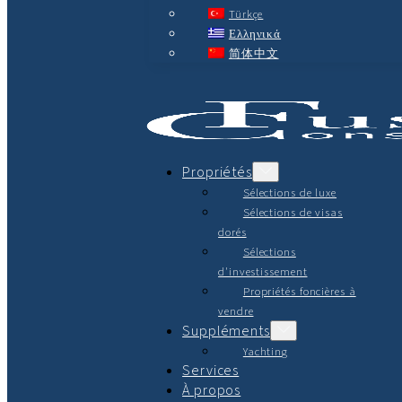
Türkçe
Ελληνικά
简体中文
Propriétés
Sélections de luxe
Sélections de visas
dorés
Sélections
d'investissement
Propriétés foncières à
vendre
Suppléments
Yachting
Services
À propos