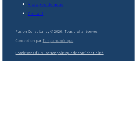
À propos de nous
Contact
Fusion Consultancy © 2026. Tous droits réservés.
Conception par
Tempo numérique
Conditions d'utilisation
politique de confidentialité