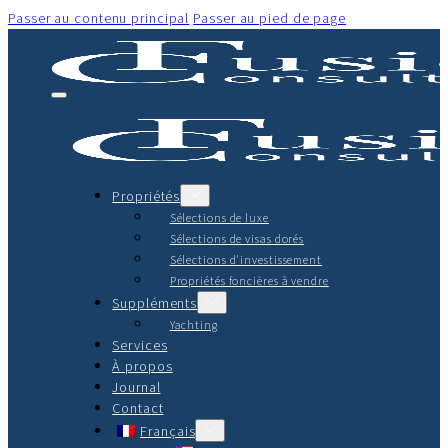
Passer au contenu principal
Passer au pied de page
Propriétés
Sélections de luxe
Sélections de visas dorés
Sélections d'investissement
Propriétés foncières à vendre
Suppléments
Yachting
Services
À propos
Journal
Contact
Français