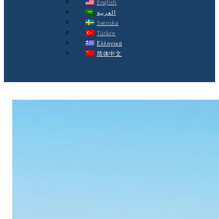
English
العربية
Svenska
Türkçe
Ελληνικά
简体中文