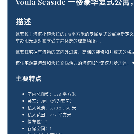
Voula Seaside 一楼豪华复
描述
这套位于海滨小镇沃拉的178平方米的专属复式公寓重新定义了
举办阳光派对和享受宁静休憩的理想场所。.
这套住宅拥有流畅的室内外过渡、高档的装修和开放式的格
该住宅距离海滩和沃拉充满活力的海滨咖啡馆仅几步之遥，
主要特点
室内总面积：178 平方米
卧室：3间（均为套房）
私人泳池：5.70 x 3.50 米
私人花园：227 平方米
停车位：2
存储空间：1