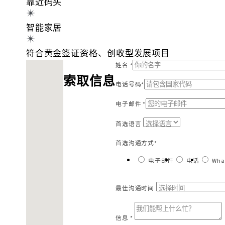
靠近码头
智能家居
符合黄金签证资格、创收型发展项目
找不到位置
姓名 *
索取信息
电话号码*
电子邮件 *
首选语言
首选沟通方式*
电子邮件
电话
Wha
最佳沟通时间
信息 *