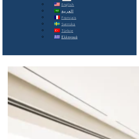
English
العربية
Français
Svenska
Türkçe
Ελληνικά