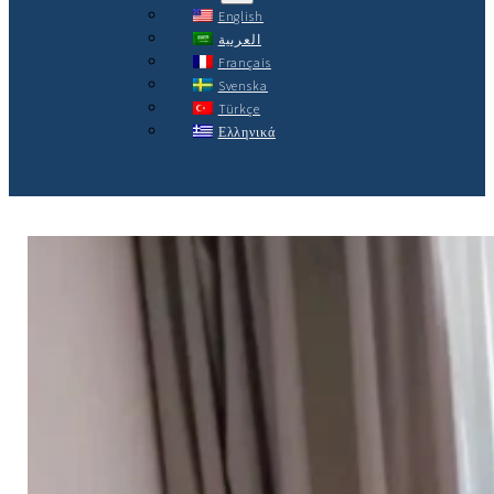
English
العربية
Français
Svenska
Türkçe
Ελληνικά