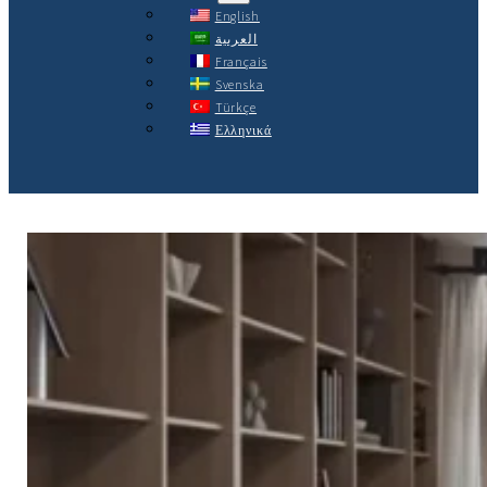
English
العربية
Français
Svenska
Türkçe
Ελληνικά