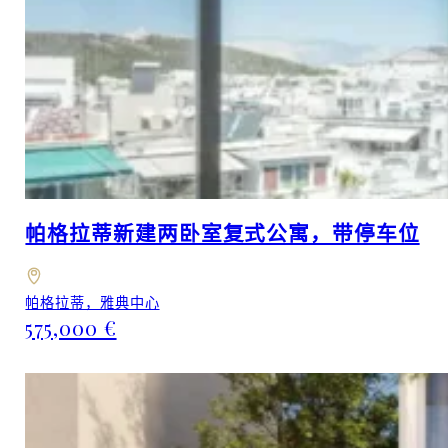
帕格拉蒂新建两卧室复式公寓，带停车位
帕格拉蒂，雅典中心
575,000 €