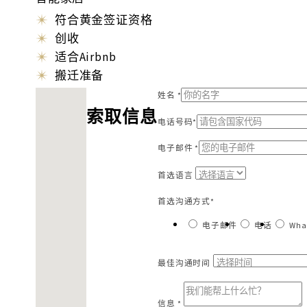
符合黄金签证资格
创收
适合Airbnb
搬迁准备
找不到位置
姓名 *
索取信息
电话号码*
电子邮件 *
首选语言
首选沟通方式*
电子邮件
电话
Wha
最佳沟通时间
信息 *