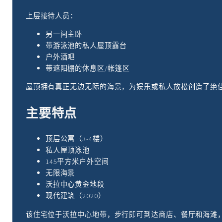
上层接待人员：
另一间主卧
带游泳池的私人屋顶露台
户外酒吧
带遮阳棚的休息区/帐篷区
屋顶拥有真正无边无际的海景，为娱乐或私人放松创造了绝佳
主要特点
顶层公寓（3-4楼）
私人屋顶泳池
145平方米户外空间
无限海景
沃拉中心黄金地段
现代建筑（2020）
该住宅位于沃拉中心地带，步行即可到达商店、餐厅和海滩