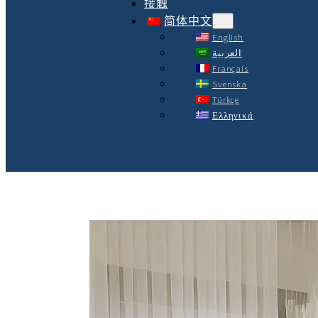
接触
简体中文
English
العربية
Français
Svenska
Türkçe
Ελληνικά