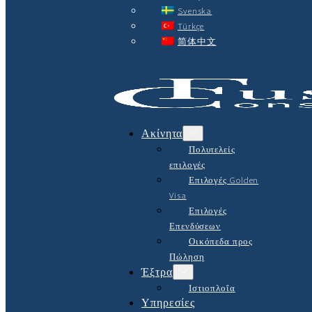
Svenska
Türkçe
简体中文
Ακίνητα
Πολυτελείς
επιλογές
Επιλογές Golden
Visa
Επιλογές
Επενδύσεων
Οικόπεδα προς
Πώληση
Έξτρα
Ιστιοπλοΐα
Υπηρεσίες