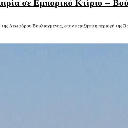
ιρία σε Εμπορικό Κτίριο – Βού
ί της Λεωφόρου Βουλιαγμένης, στην περιζήτητη περιοχή της Βο