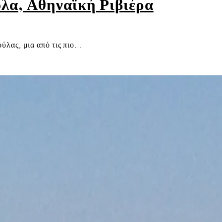
λα, Αθηναϊκή Ριβιέρα
ύλας, μια από τις πιο…