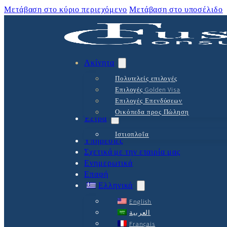
Μετάβαση στο κύριο περιεχόμενο
Μετάβαση στο υποσέλιδο
Ακίνητα
Πολυτελείς επιλογές
Επιλογές Golden Visa
Επιλογές Επενδύσεων
Οικόπεδα προς Πώληση
Έξτρα
Ιστιοπλοΐα
Υπηρεσίες
Σχετικά με την εταιρία μας
Ενημερωτικά
Επαφή
Ελληνικά
English
العربية
Français