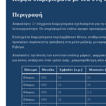
Περιγραφή
Ανακαλύψτε 27 σύγχρονα διαμερίσματα σχεδιασμένα για τη σ
λειτουργικότητα. Οι υπερυψωμένοι επάνω όροφοι προσφέρουν
Επιλεγμένα διαμερίσματα περιλαμβάνουν θέσεις στάθμευσης, 
προσφέρει απρόσκοπτη πρόσβαση στα μέσα μαζικής μεταφοράς
Ριβιέρα.
Απολαύστε την άνεση των κοντινών σούπερ μάρκετ, φαρμακε
για όσους αναζητούν έναν τρόπο ζωής, μακροπρόθεσμη αξία 
Πάτωμα
Μονάδα
Εμβαδόν (τ.μ.)
Μπαλκόνι (
Εδαφος
GR1
31
33
Εδαφος
GR2
33
35
Εδαφος
GR3
32
2.2
Εδαφος
GR4
32
20