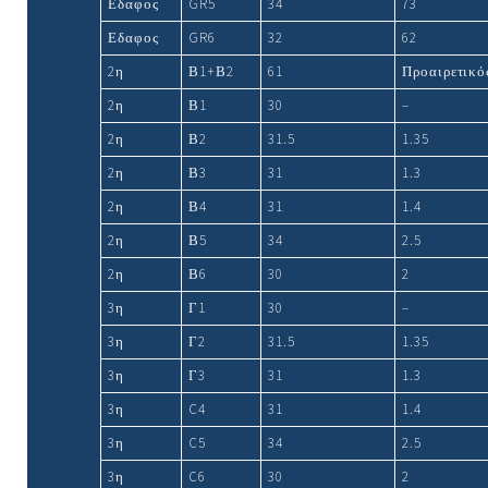
Εδαφος
GR5
34
73
Εδαφος
GR6
32
62
2η
Β1+Β2
61
Προαιρετικό
2η
Β1
30
–
2η
Β2
31.5
1.35
2η
Β3
31
1.3
2η
Β4
31
1.4
2η
Β5
34
2.5
2η
Β6
30
2
3η
Γ1
30
–
3η
Γ2
31.5
1.35
3η
Γ3
31
1.3
3η
C4
31
1.4
3η
C5
34
2.5
3η
C6
30
2