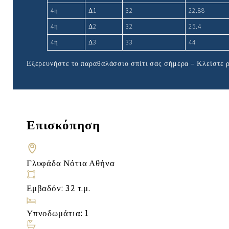
4η
Δ1
32
22.88
4η
Δ2
32
25.4
4η
Δ3
33
44
Εξερευνήστε το παραθαλάσσιο σπίτι σας σήμερα – Κλείστε 
Επισκόπηση
Γλυφάδα Νότια Αθήνα
Εμβαδόν: 32 τ.μ.
Υπνοδωμάτια: 1