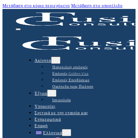
Μετάβαση στο κύριο περιεχόμενο
Μετάβαση στο υποσέλιδο
Ακίνητα
Πολυτελείς επιλογές
Επιλογές Golden Visa
Επιλογές Επενδύσεων
Οικόπεδα προς Πώληση
Έξτρα
Ιστιοπλοΐα
Υπηρεσίες
Σχετικά με την εταιρία μας
Ενημερωτικά
Επαφή
Ελληνικά