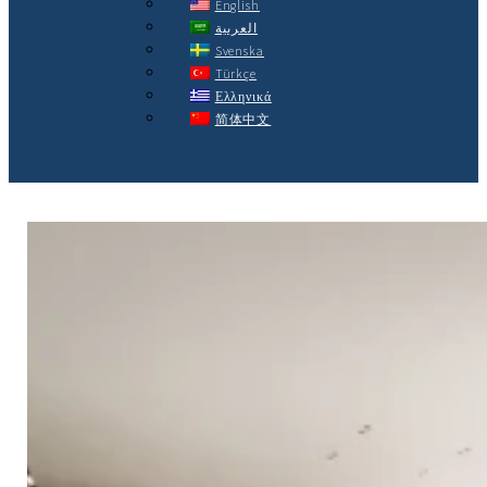
English
العربية
Svenska
Türkçe
Ελληνικά
简体中文