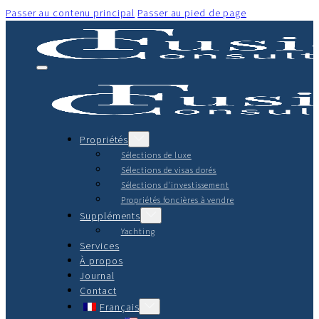
Passer au contenu principal
Passer au pied de page
Propriétés
Sélections de luxe
Sélections de visas dorés
Sélections d'investissement
Propriétés foncières à vendre
Suppléments
Yachting
Services
À propos
Journal
Contact
Français