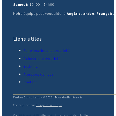
Samedi:
10h00 – 14h00
Notre équipe peut vous aider à
Anglais
,
arabe
,
Français
,
Liens utiles
Faire inscrire une propriété
Acheter une propriété
Yachting
À propos de nous
Contact
Fusion Consultancy © 2026. Tous droits réservés.
Conception par
Tempo numérique
Conditions d'utilisation
politique de confidentialité