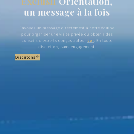
Exclusif
Orientation,
un message à la fois
Envoyez un message directement à notre équipe
pour organiser une visite privée ou obtenir des
conseils d'experts conçus autour
toi
. En toute
discrétion, sans engagement.
Discutons