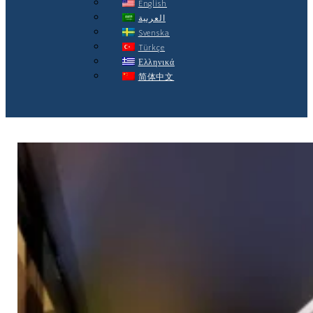
English
العربية
Svenska
Türkçe
Ελληνικά
简体中文