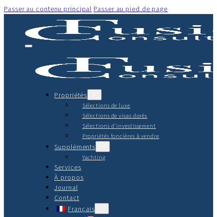
Passer au contenu principal
Passer au pied de page
Propriétés
Sélections de luxe
Sélections de visas dorés
Sélections d'investissement
Propriétés foncières à vendre
Suppléments
Yachting
Services
À propos
Journal
Contact
Français