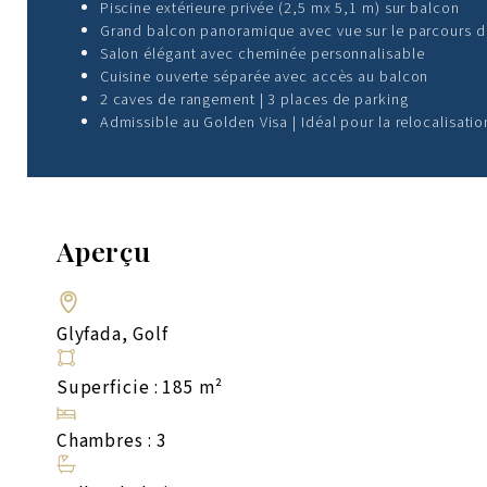
Piscine extérieure privée (2,5 mx 5,1 m) sur balcon
Grand balcon panoramique avec vue sur le parcours d
Salon élégant avec cheminée personnalisable
Cuisine ouverte séparée avec accès au balcon
2 caves de rangement | 3 places de parking
Admissible au Golden Visa | Idéal pour la relocalisatio
Aperçu
Glyfada, Golf
Superficie : 185 m²
Chambres : 3