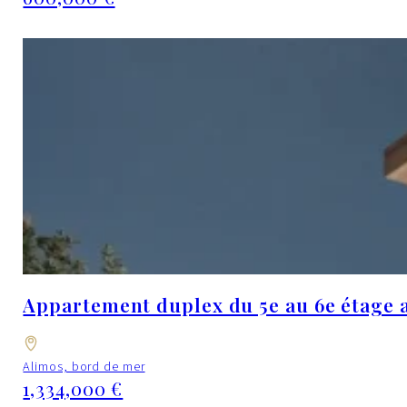
Appartement duplex du 5e au 6e étage 
Alimos, bord de mer
1,334,000 €