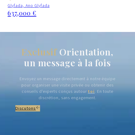
Glyfada, Ano Glyfada
637,000 €
Exclusif
Orientation,
un message à la fois
Envoyez un message directement à notre équipe
pour organiser une visite privée ou obtenir des
conseils d'experts conçus autour
toi
. En toute
discrétion, sans engagement.
Discutons