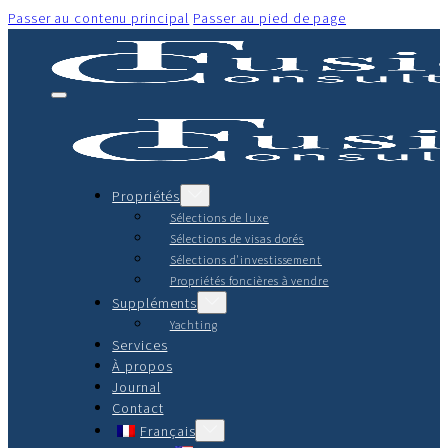
Passer au contenu principal
Passer au pied de page
Propriétés
Sélections de luxe
Sélections de visas dorés
Sélections d'investissement
Propriétés foncières à vendre
Suppléments
Yachting
Services
À propos
Journal
Contact
Français