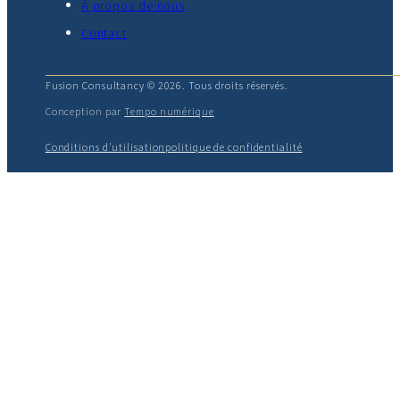
À propos de nous
Contact
Fusion Consultancy © 2026. Tous droits réservés.
Conception par
Tempo numérique
Conditions d'utilisation
politique de confidentialité