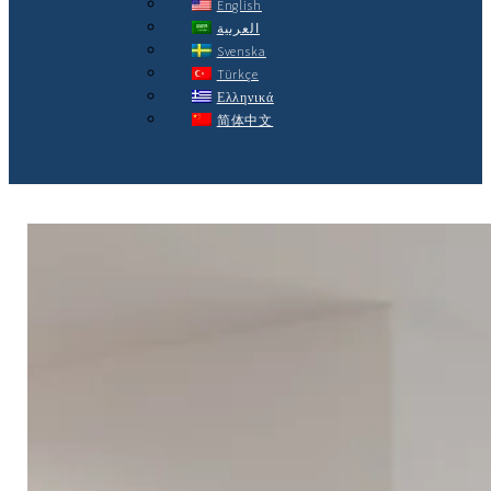
English
العربية
Svenska
Türkçe
Ελληνικά
简体中文