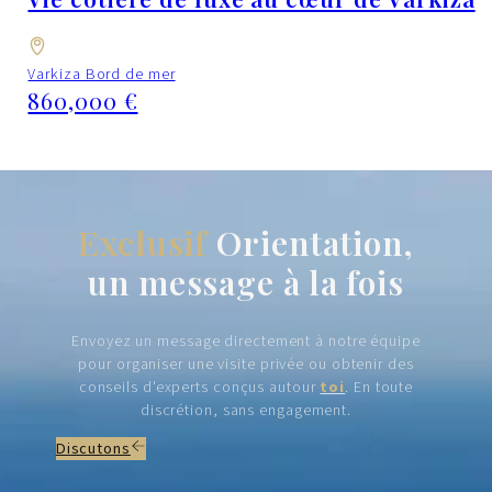
Varkiza Bord de mer
860,000 €
Exclusif
Orientation,
un message à la fois
Envoyez un message directement à notre équipe
pour organiser une visite privée ou obtenir des
conseils d'experts conçus autour
toi
. En toute
discrétion, sans engagement.
Discutons