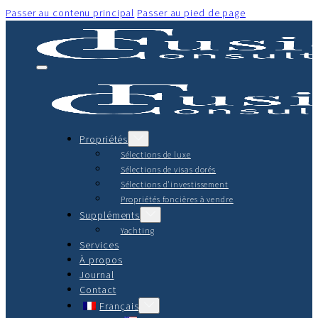
Passer au contenu principal
Passer au pied de page
Propriétés
Sélections de luxe
Sélections de visas dorés
Sélections d'investissement
Propriétés foncières à vendre
Suppléments
Yachting
Services
À propos
Journal
Contact
Français