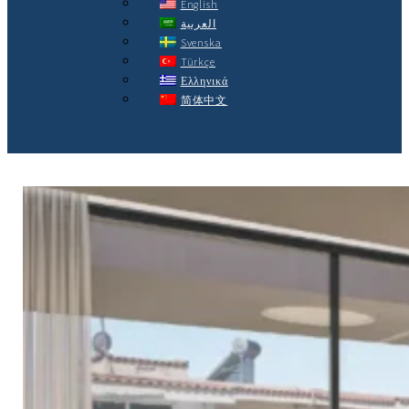
English
العربية
Svenska
Türkçe
Ελληνικά
简体中文