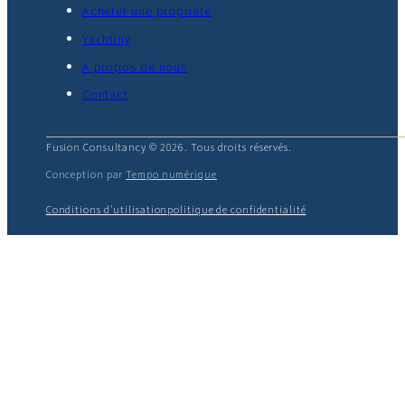
Acheter une propriété
Yachting
À propos de nous
Contact
Fusion Consultancy © 2026. Tous droits réservés.
Conception par
Tempo numérique
Conditions d'utilisation
politique de confidentialité