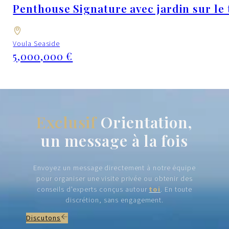
Penthouse Signature avec jardin sur le to
Voula Seaside
5,000,000 €
Exclusif
Orientation,
un message à la fois
Envoyez un message directement à notre équipe
pour organiser une visite privée ou obtenir des
conseils d'experts conçus autour
toi
. En toute
discrétion, sans engagement.
Discutons