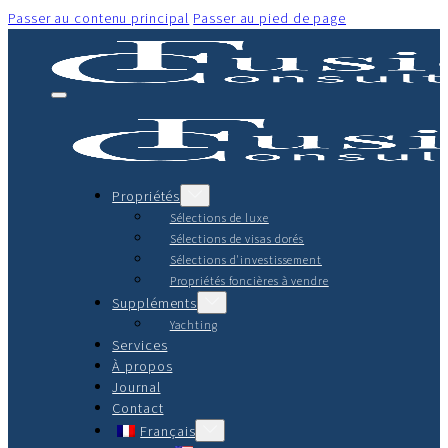
Passer au contenu principal
Passer au pied de page
Propriétés
Sélections de luxe
Sélections de visas dorés
Sélections d'investissement
Propriétés foncières à vendre
Suppléments
Yachting
Services
À propos
Journal
Contact
Français