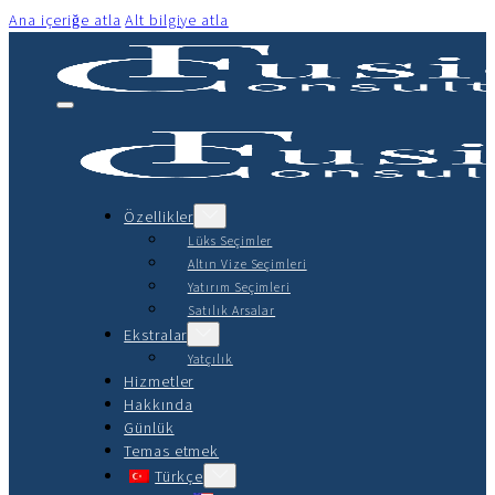
Ana içeriğe atla
Alt bilgiye atla
Özellikler
Lüks Seçimler
Altın Vize Seçimleri
Yatırım Seçimleri
Satılık Arsalar
Ekstralar
Yatçılık
Hizmetler
Hakkında
Günlük
Temas etmek
Türkçe