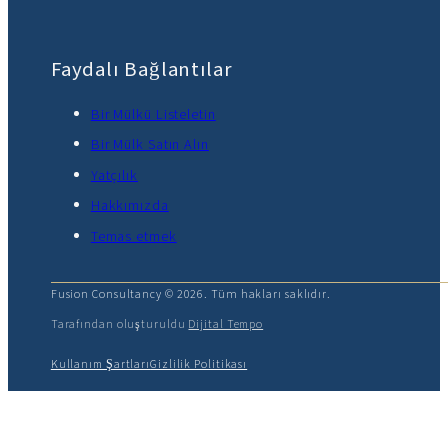
Faydalı Bağlantılar
Bir Mülkü Listeletin
Bir Mülk Satın Alın
Yatçılık
Hakkımızda
Temas etmek
Fusion Consultancy © 2026. Tüm hakları saklıdır.
Tarafından oluşturuldu
Dijital Tempo
Kullanım Şartları
Gizlilik Politikası