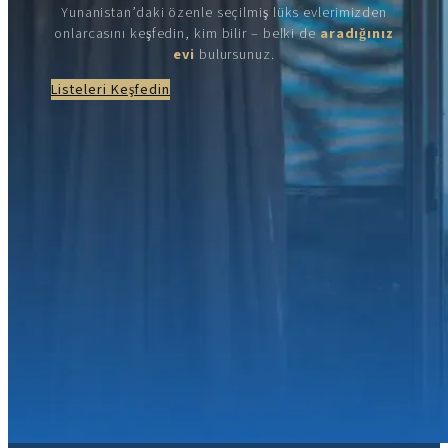
Yunanistan’daki özenle seçilmiş lüks evlerimizden
onlarcasını keşfedin, kim bilir – belki de
aradığınız
evi
bulursunuz.
Listeleri Keşfedin
Bize katılın: