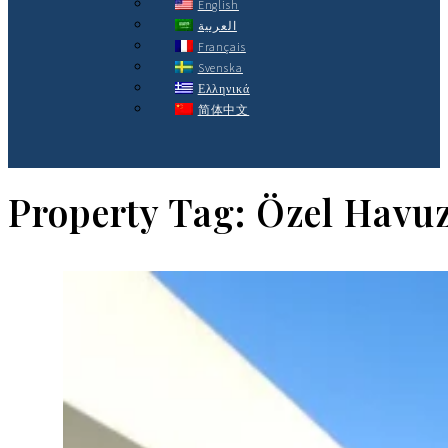
English
العربية
Français
Svenska
Ελληνικά
简体中文
Property Tag:
Özel Havu