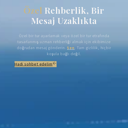
Özel
Rehberlik, Bir
Mesaj Uzaklıkta
Özel bir tur ayarlamak veya özel bir tur etrafında
tasarlanmış uzman rehberliği almak için ekibimize
doğrudan mesaj gönderin.
Sen
. Tam gizlilik, hiçbir
koşula bağlı değil.
Hadi sohbet edelim