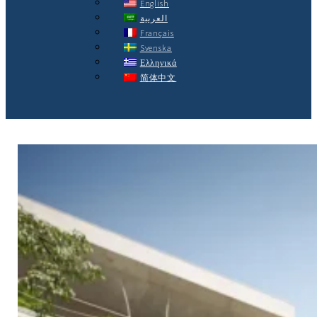
English
العربية
Français
Svenska
Ελληνικά
简体中文