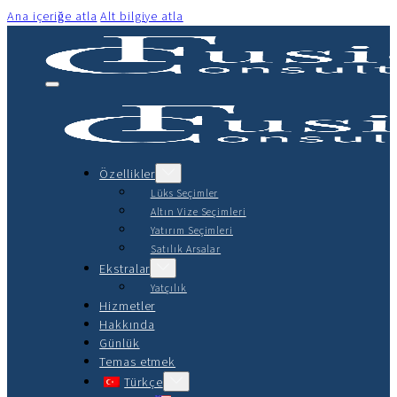
Ana içeriğe atla
Alt bilgiye atla
Özellikler
Lüks Seçimler
Altın Vize Seçimleri
Yatırım Seçimleri
Satılık Arsalar
Ekstralar
Yatçılık
Hizmetler
Hakkında
Günlük
Temas etmek
Türkçe