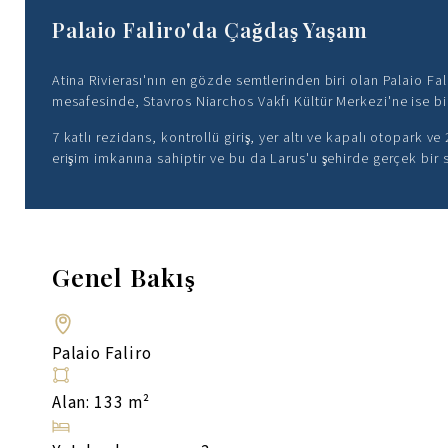
Palaio Faliro'da Çağdaş Yaşam
Atina Rivierası'nın en gözde semtlerinden biri olan Palaio Fali
mesafesinde, Stavros Niarchos Vakfı Kültür Merkezi'ne ise bir
7 katlı rezidans, kontrollü giriş, yer altı ve kapalı otopark
erişim imkanına sahiptir ve bu da Larus'u şehirde gerçek bir
Genel Bakış
Palaio Faliro
Alan: 133 m²