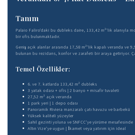
Tanım
Palaio Faliro'daki bu dubleks daire, 133,42 m²'lik alanıyla m
bir ofis bulunmaktadır.
Geniş açık alanlar arasında 17,58 m²'lik kapalı veranda ve 9
bulunan bu rezidans, konfor ve zarafeti bir araya getiriyor.
Temel Özellikler:
6. ve 7. katlarda 133,42 m² dubleks
3 yatak odası + ofis | 2 banyo + misafir tuvaleti
27,52 m² açık veranda
1 park yeri | 1 depo odası
Panoramik Riviera manzaralı çatı havuzu ve barbekü
Yüksek kaliteli yüzeyler
Sahil gezinti yoluna ve SNFCC'ye yürüme mesafesinde
Altın Vize'ye uygun | İkamet veya yatırım için ideal