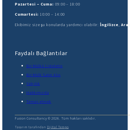
Pazartesi – Cuma:
09:00 – 18:00
Cumartesi:
10:00 – 14:00
Ekibimiz size şu konularda yardımcı olabilir:
İngilizce
,
Ara
Faydalı Bağlantılar
Bir Mülkü Listeletin
Bir Mülk Satın Alın
Yatçılık
Hakkımızda
Temas etmek
Fusion Consultancy © 2026. Tüm hakları saklıdır.
Tasarım tarafından
Dijital Tempo