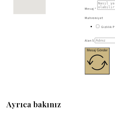
Mesaj *
Mahremiyet
Gizlilik
Alan 5
Mesaj Gönder
Ayrıca bakınız