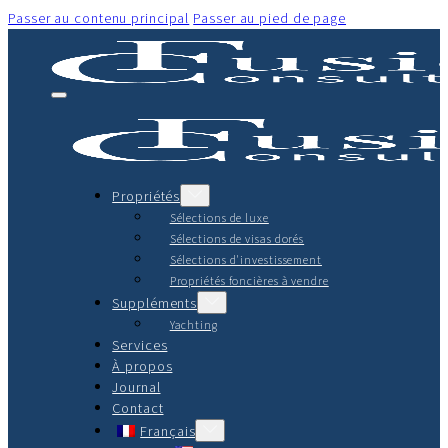
Passer au contenu principal
Passer au pied de page
Propriétés
Sélections de luxe
Sélections de visas dorés
Sélections d'investissement
Propriétés foncières à vendre
Suppléments
Yachting
Services
À propos
Journal
Contact
Français