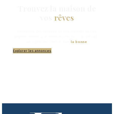
Trouvez la maison de
vos
rêves
Découvrez des dizaines de nos maisons de luxe
soigneusement sélectionnées en Grèce, et qui sait –
vous pourriez bien trouver
la bonne
.
Explorer les annonces