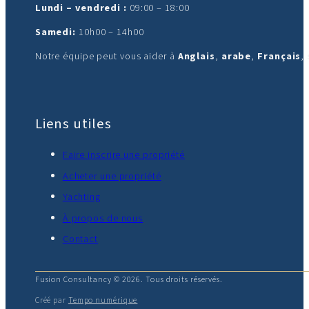
Lundi – vendredi :
09:00 – 18:00
Samedi:
10h00 – 14h00
Notre équipe peut vous aider à
Anglais
,
arabe
,
Français
,
Liens utiles
Faire inscrire une propriété
Acheter une propriété
Yachting
À propos de nous
Contact
Fusion Consultancy © 2026. Tous droits réservés.
Créé par
Tempo numérique