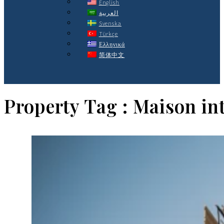
English
العربية
Svenska
Türkçe
Ελληνικά
简体中文
Property Tag :
Maison int