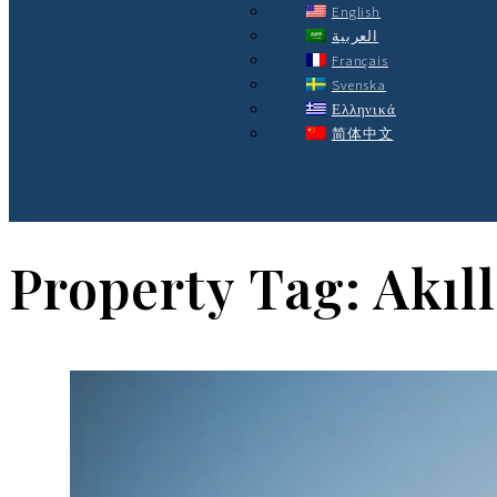
English
العربية
Français
Svenska
Ελληνικά
简体中文
Property Tag:
Akıll