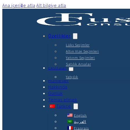
Ana içeriğe atla
Alt bilgiye atla
Özellikler
Lüks Seçimler
Altın Vize Seçimleri
Yatırım Seçimleri
Satılık Arsalar
Ekstralar
Yatçılık
Hizmetler
Hakkında
Günlük
Temas etmek
Türkçe
English
العربية
Français