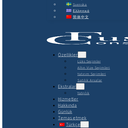
Svenska
Ελληνικά
简体中文
Özellikler
Lüks Seçimler
Altın Vize Seçimleri
Yatırım Seçimleri
Satılık Arsalar
Ekstralar
Yatçılık
Hizmetler
Hakkında
Günlük
Temas etmek
Türkçe