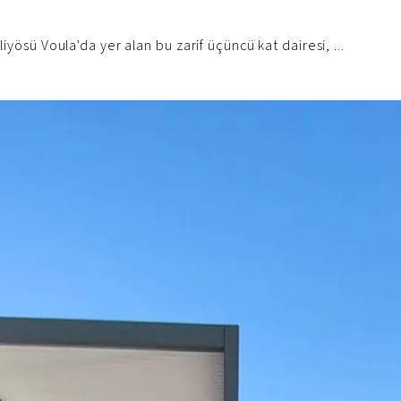
iyösü Voula'da yer alan bu zarif üçüncü kat dairesi, ...