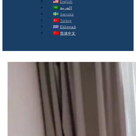
English
العربية
Svenska
Türkçe
Ελληνικά
简体中文