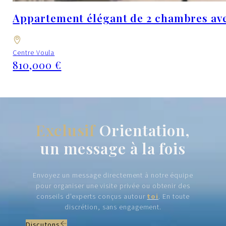
Appartement élégant de 2 chambres ave
Centre Voula
810,000 €
Exclusif
Orientation,
un message à la fois
Envoyez un message directement à notre équipe
pour organiser une visite privée ou obtenir des
conseils d'experts conçus autour
toi
. En toute
discrétion, sans engagement.
Discutons