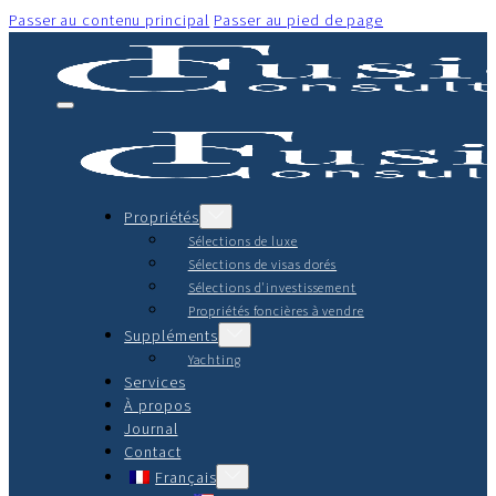
Passer au contenu principal
Passer au pied de page
Propriétés
Sélections de luxe
Sélections de visas dorés
Sélections d'investissement
Propriétés foncières à vendre
Suppléments
Yachting
Services
À propos
Journal
Contact
Français