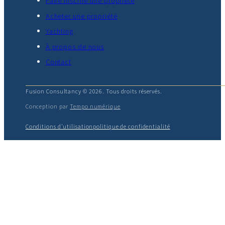
Faire inscrire une propriété
Acheter une propriété
Yachting
À propos de nous
Contact
Fusion Consultancy © 2026. Tous droits réservés.
Conception par
Tempo numérique
Conditions d'utilisation
politique de confidentialité