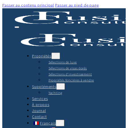
Passer au contenu principal
Passer au pied de page
Propriétés
Sélections de luxe
Sélections de visas dorés
Sélections d'investissement
Propriétés foncières à vendre
Suppléments
Yachting
Services
À propos
Journal
Contact
Français