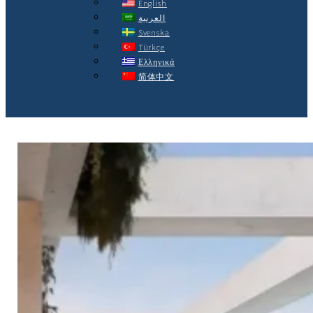
English
العربية
Svenska
Türkçe
Ελληνικά
简体中文