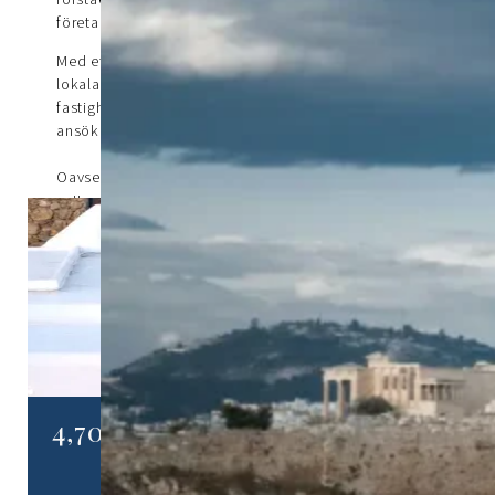
företag att lyckas i Grekland.
Med ett flerspråkigt team och djupa rötter på den
lokala marknaden erbjuder vi expertrådgivning inom
fastigheter, juridiska förfaranden, Golden Visa-
ansökningar och företagsstart.
Oavsett om du flyttar, investerar eller startar något
nytt – vi gör processen smidig, personlig och
transparent.
På Fusion går vi bortom konsultverksamhet. Vi blir
din betrodda partner på plats.
Mer information
4,700,000 €