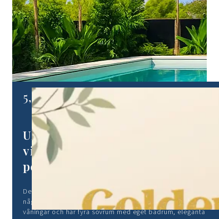
Senaste artiklarna
Visa alla
5,500,000 €
Ultralyxigt radhus på 500 kvm
vid stranden med trädgård och
pool i Voula
Detta helt nya radhus i Voula omdefinierar kustlyx, bara
några steg från sandstranden. Bostaden är fördelad på tre
våningar och har fyra sovrum med eget badrum, eleganta