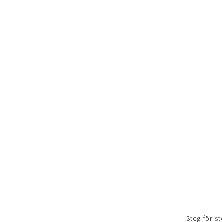
Steg-för-st