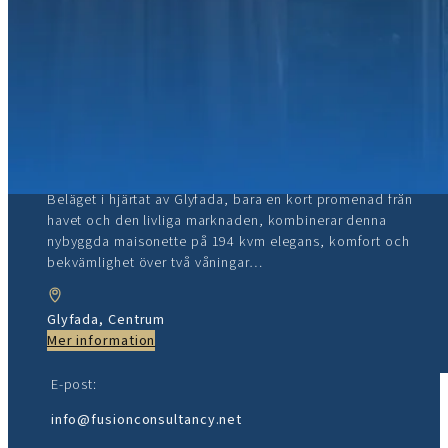
2,500,000 €
Modern Maisonette på 3–4:e
våningen i centrala Glyfada –
Närhet till havet och lyxiga
Gå med oss:
funktioner
Beläget i hjärtat av Glyfada, bara en kort promenad från
havet och den livliga marknaden, kombinerar denna
nybyggda maisonette på 194 kvm elegans, komfort och
bekvämlighet över två våningar…
Kontaktinformation
Telefon / Vad händer / Viber:
Glyfada, Centrum
Mer information
+30 69 4775 0377
E-post:
info@fusionconsultancy.net