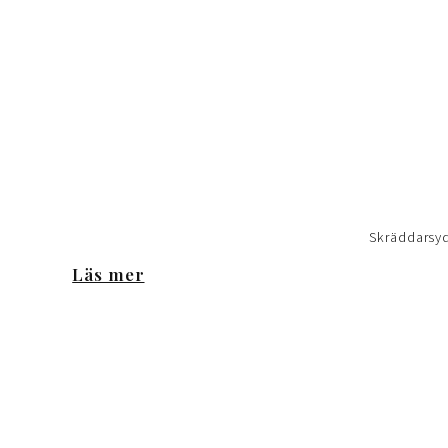
Skräddarsydd
Läs mer