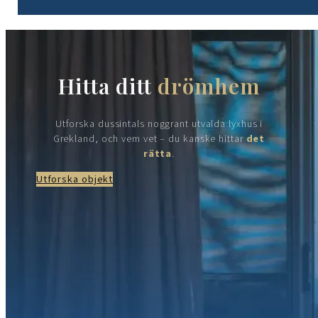
Hitta ditt
drömhem
Utforska dussintals noggrant utvalda lyxhus i
Grekland, och vem vet – du kanske hittar
det
rätta
.
Utforska objekt