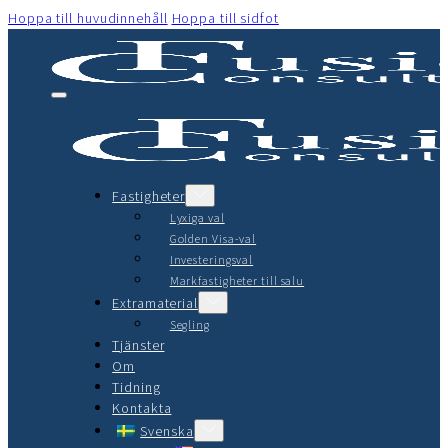
Hoppa till huvudinnehåll
Hoppa till sidfot
Fastigheter
Lyxiga val
Golden Visa-val
Investeringsval
Markfastigheter till salu
Extramaterial
Segling
Tjänster
Om
Tidning
Kontakta
Svenska