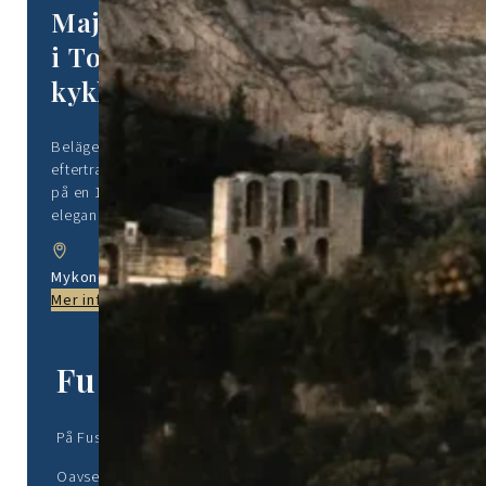
Majestätisk villa med 9 sovrum
i Tourlos, Mykonos – Autentisk
kykladisk lyx med utsikt över
solnedgången
Belägen på sluttningen i Tourlos, en av Mykonos mest
eftertraktade platser, är denna 410 m² stora villa (belägen
på en 1 000 m² tomt) själva sinnebilden av kykladisk
elegans. Med utsikt över…
Mykonos, Tourlos
Mer information
Fusion-fördelen
På Fusion Consultancy kombinerar vi lokal grekisk expertis m
Oavsett om du investerar, flyttar eller startar ett företag, f