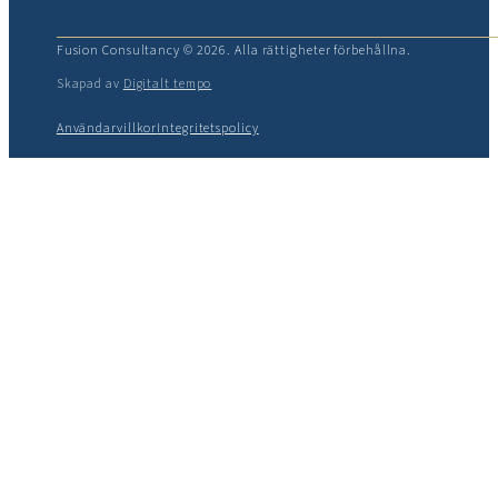
Fusion Consultancy © 2026. Alla rättigheter förbehållna.
Skapad av
Digitalt tempo
Användarvillkor
Integritetspolicy