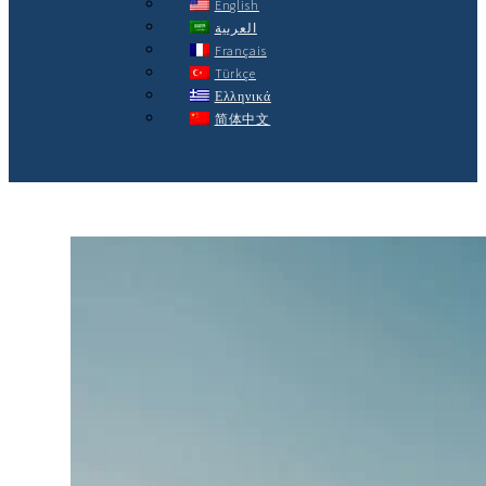
English
العربية
Français
Türkçe
Ελληνικά
简体中文