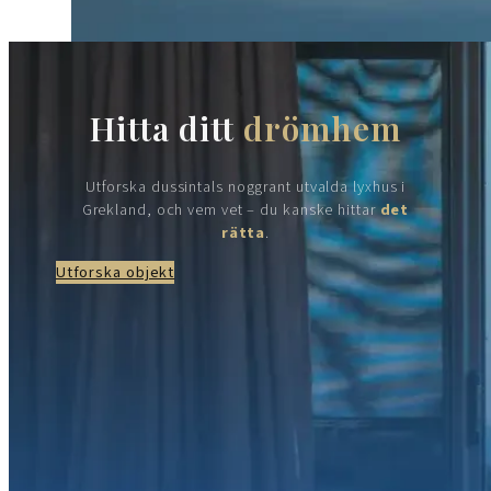
Hitta ditt
drömhem
Utforska dussintals noggrant utvalda lyxhus i
Grekland, och vem vet – du kanske hittar
det
rätta
.
Utforska objekt