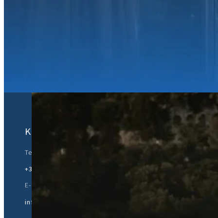
Gå med oss:
Kontaktinformation
Telefon / Vad händer / Viber:
+30 69 4775 0377
E-post:
info@fusionconsultancy.net