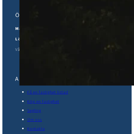
Öppettider
Måndag – fredag:
09:00 – 18:00
Lördag:
10:00 – 14:00
Vårt team kan hjälpa dig med
Engelska
,
Arabiska
,
fransk
Användbara länkar
Få en fastighet listad
Köp en fastighet
Segling
Om oss
Kontakta