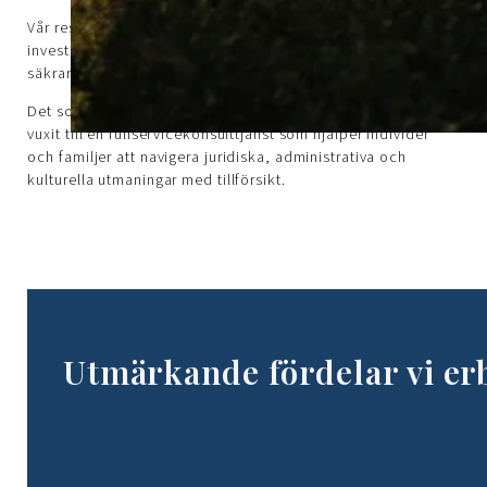
Vår resa började med ett enda uppdrag: att göra flytt,
investeringar och entreprenörskap i Grekland enklare och
säkrare.
Det som började som en lokal fastighetsmäklartjänst har
vuxit till en fullservicekonsulttjänst som hjälper individer
och familjer att navigera juridiska, administrativa och
kulturella utmaningar med tillförsikt.
Utmärkande fördelar vi er