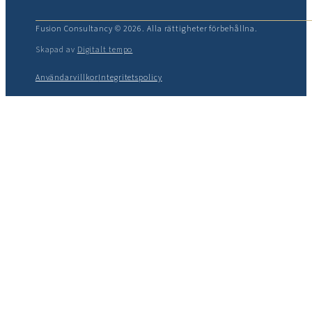
Fusion Consultancy © 2026. Alla rättigheter förbehållna.
Skapad av
Digitalt tempo
Användarvillkor
Integritetspolicy