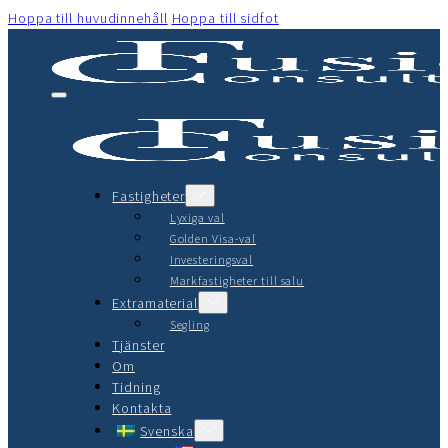
Hoppa till huvudinnehåll
Hoppa till sidfot
Fastigheter
Lyxiga val
Golden Visa-val
Investeringsval
Markfastigheter till salu
Extramaterial
Segling
Tjänster
Om
Tidning
Kontakta
Svenska