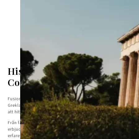
Historien bakom Fusion
Consulting
Fusion Consultancy är ett oberoende företag baserat i
Grekland, dedikerat till att hjälpa kunder från hela världen
att hitta vägen in i grekiskt liv och affärer.
Från fastighetsförvärv till boende och företagsbildning
erbjuder vi skräddarsytt stöd baserat på många års
erfarenhet och kulturell förståelse.