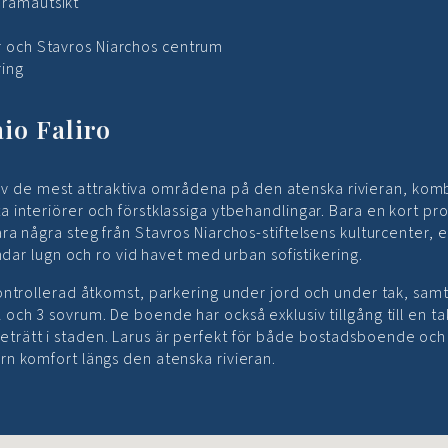
oramautsikt
r och Stavros Niarchos centrum
ring
io Faliro
tt av de mest attraktiva områdena på den atenska rivieran, kom
 interiörer och förstklassiga ytbehandlingar. Bara en kort p
a några steg från Stavros Niarchos-stiftelsens kulturcenter, 
ndar lugn och ro vid havet med urban sofistikering.
ontrollerad åtkomst, parkering under jord och under tak, sam
och 3 sovrum. De boende har också exklusiv tillgång till en 
nn reträtt i staden. Larus är perfekt för både bostadsboende och
n komfort längs den atenska rivieran.