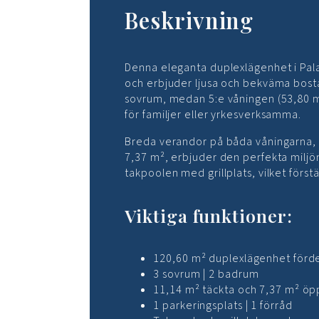
Beskrivning
Denna eleganta duplexlägenhet i Palai
och erbjuder ljusa och bekväma bostad
sovrum, medan 5:e våningen (53,80 m²)
för familjer eller yrkesverksamma.
Breda verandor på båda våningarna, 
7,37 m², erbjuder den perfekta miljön
takpoolen med grillplats, vilket förstär
Viktiga funktioner:
120,60 m² duplexlägenhet förde
3 sovrum | 2 badrum
11,14 m² täckta och 7,37 m² ö
1 parkeringsplats | 1 förråd