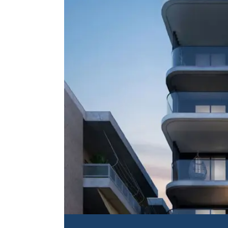
Maisonette, Bostad
Duplex på 4:e
– Lyxresidens,