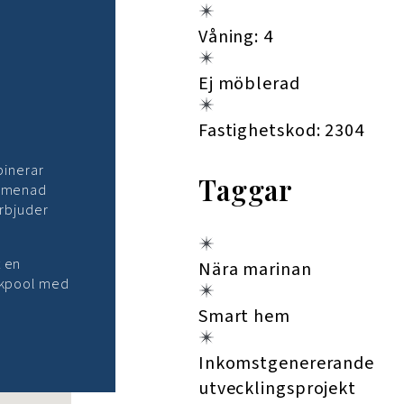
Våning: 4
Ej möblerad
Fastighetskod: 2304
binerar
Taggar
romenad
erbjuder
t en
Nära marinan
takpool med
Smart hem
Inkomstgenererande
utvecklingsprojekt