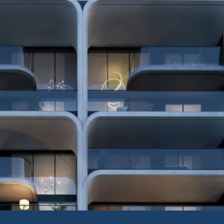
–5:e våningen med veran
 Palaio Faliro