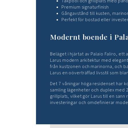
Takpool och grillplats med pan
Premium signaturfinish
Gångavstånd till kusten, marino
Perfekt för bostad eller investe
Modernt boende i Pala
Beläget i hjärtat av Palaio Faliro, e
Larus modern arkitektur med eleganta
från kustzonen och marinorna, och bar
Larus en oöverträffad livsstil som bla
Det 7 våningar höga residenset har k
samling lägenheter och duplex med 2 
grillplats, vilket gör Larus till en sa
investeringar och omdefinierar moder
Inga platser hittades