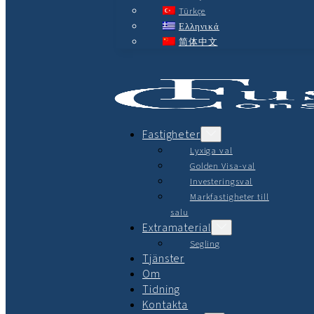
Türkçe
Ελληνικά
简体中文
Fastigheter
Lyxiga val
Golden Visa-val
Investeringsval
Markfastigheter till
salu
Extramaterial
Segling
Tjänster
Om
Tidning
Kontakta