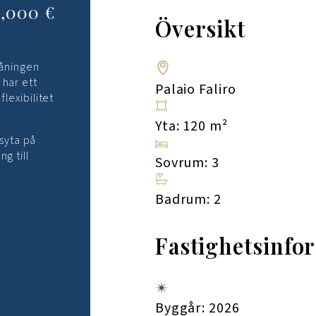
1,000 €
Översikt
våningen
 har ett
Palaio Faliro
lexibilitet
Yta: 120 m²
syta på
g till
Sovrum: 3
Badrum: 2
Fastighetsinfo
Byggår: 2026