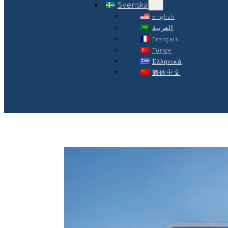
Svenska
English
العربية
Français
Türkçe
Ελληνικά
简体中文