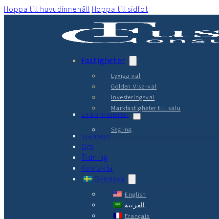
Hoppa till huvudinnehåll
Hoppa till sidfot
Fastigheter
Lyxiga val
Golden Visa-val
Investeringsval
Markfastigheter till salu
Extramaterial
Segling
Tjänster
Om
Tidning
Kontakta
Svenska
English
العربية
Français