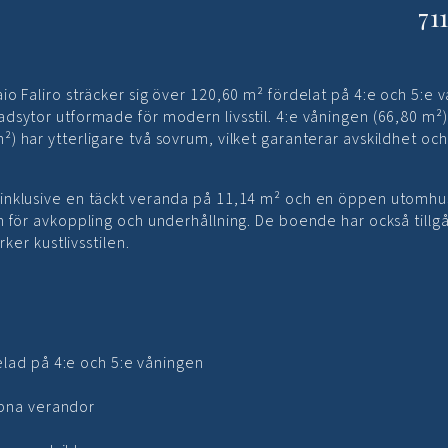
71
o Faliro sträcker sig över 120,60 m² fördelat på 4:e och 5:e 
sytor utformade för modern livsstil. 4:e våningen (66,80 m²)
 har ytterligare två sovrum, vilket garanterar avskildhet och f
inklusive en täckt veranda på 11,14 m² och en öppen utomhu
 för avkoppling och underhållning. De boende har också tillgån
ker kustlivsstilen.
lad på 4:e och 5:e våningen
ppna verandor