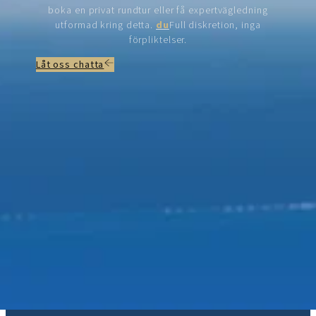
boka en privat rundtur eller få expertvägledning
utformad kring detta.
du
Full diskretion, inga
förpliktelser.
Låt oss chatta
Gå med oss: