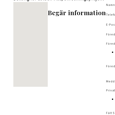
Inga platser hittades
Namn
Begär information
Telef
E-Pos
Föred
Föred
Föred
Medd
Privat
Fält 