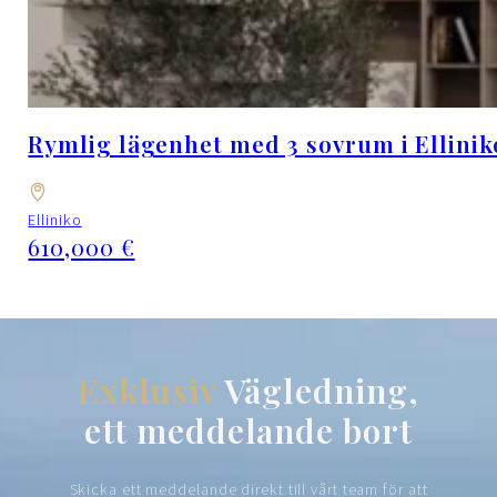
Rymlig lägenhet med 3 sovrum i Ellinik
Elliniko
610,000 €
Exklusiv
Vägledning,
ett meddelande bort
Skicka ett meddelande direkt till vårt team för att