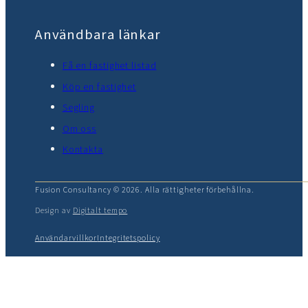
Användbara länkar
Få en fastighet listad
Köp en fastighet
Segling
Om oss
Kontakta
Fusion Consultancy © 2026. Alla rättigheter förbehållna.
Design av
Digitalt tempo
Användarvillkor
Integritetspolicy