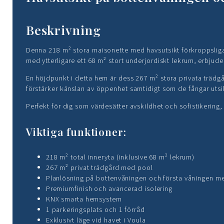
Beskrivning
Denna 218 m² stora maisonette med havsutsikt förkroppsliga
med ytterligare ett 68 m² stort underjordiskt lekrum, erbjude
En höjdpunkt i detta hem är dess 267 m² stora privata trädg
förstärker känslan av öppenhet samtidigt som de fångar utsi
Perfekt för dig som värdesätter avskildhet och sofistikering
Viktiga funktioner:
218 m² total inneryta (inklusive 68 m² lekrum)
267 m² privat trädgård med pool
Planlösning på bottenvåningen och första våningen me
Premiumfinish och avancerad isolering
KNX smarta hemsystem
1 parkeringsplats och 1 förråd
Exklusivt läge vid havet i Voula