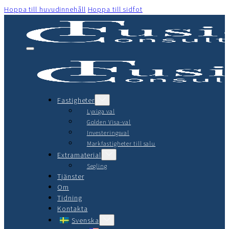
Hoppa till huvudinnehåll
Hoppa till sidfot
Fastigheter
Lyxiga val
Golden Visa-val
Investeringsval
Markfastigheter till salu
Extramaterial
Segling
Tjänster
Om
Tidning
Kontakta
Svenska