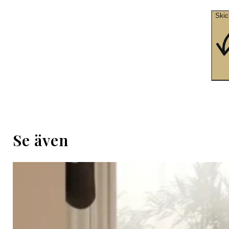
Skic
Se även