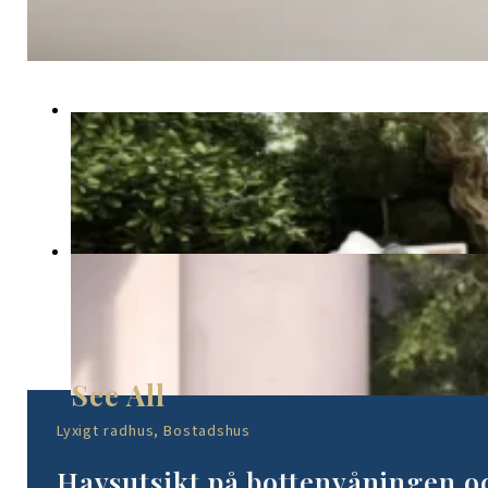
Lyxigt radhus, Bostadshus
Havsutsikt på bottenvåningen oc