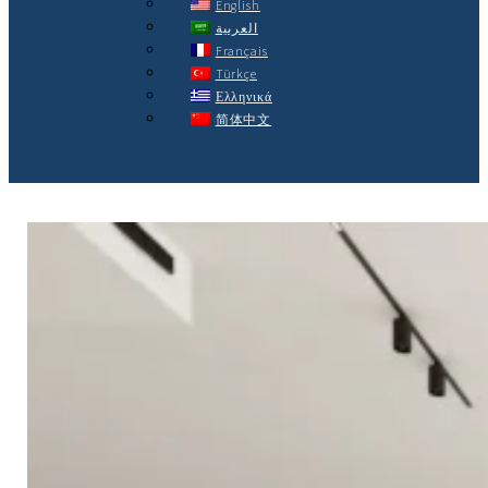
English
العربية
Français
Türkçe
Ελληνικά
简体中文