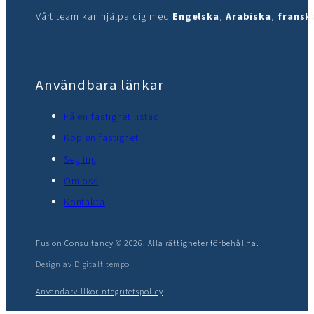
Vårt team kan hjälpa dig med
Engelska
,
Arabiska
,
fransk
Användbara länkar
Få en fastighet listad
Köp en fastighet
Segling
Om oss
Kontakta
Fusion Consultancy © 2026. Alla rättigheter förbehållna.
Design av
Digitalt tempo
Användarvillkor
Integritetspolicy