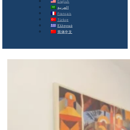
English
العربية
Français
Türkçe
Ελληνικά
简体中文