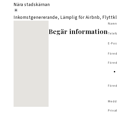
Nära stadskärnan
Inkomstgenererande, Lämplig för Airbnb, Flyttkl
Inga platser hittades
Namn
Begär information
Telef
E-Pos
Föred
Föred
Föred
Medd
Privat