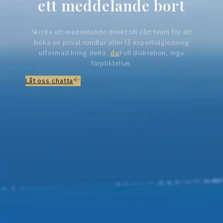
ett meddelande bort
Skicka ett meddelande direkt till vårt team för att
boka en privat rundtur eller få expertvägledning
utformad kring detta.
du
Full diskretion, inga
förpliktelser.
Låt oss chatta