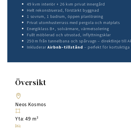
49 kvm interiör + 26 kvm privat innergård
Helt rekonstruerad, förstärkt byggnad
1 sovrum, 1 badrum, öppen planlösning
Privat utomhusterrass med pergola och matplats
Energiklass B+, solvärmare, värmeisolering
Fullt möblerad och utrustad, inflyttningsklar
250 m från tunnelbana och spårvagn – direktlinje till 
Inkluderar
Airbnb-tillstånd
– perfekt för kortsiktiga
Översikt
Neos Kosmos
Yta: 49 m²