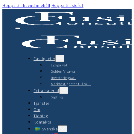
Hoppa till huvudinnehåll
Hoppa till sidfot
Fastigheter
Lyxiga val
Golden Visa-val
Investeringsval
Markfastigheter till salu
Extramaterial
Segling
Tjänster
Om
Tidning
Kontakta
Svenska