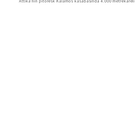
Attika'nın pitoresk Kalamos kasabasında 4.000 metrekarelik b