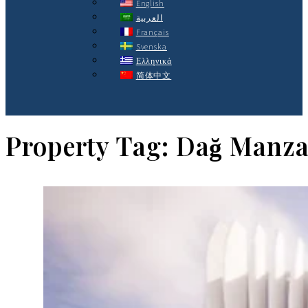
English
العربية
Français
Svenska
Ελληνικά
简体中文
Property Tag:
Dağ Manza