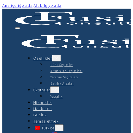
Ana içeriğe atla
Alt bilgiye atla
Özellikler
Lüks Seçimler
Altın Vize Seçimleri
Yatırım Seçimleri
Satılık Arsalar
Ekstralar
Yatçılık
Hizmetler
Hakkında
Günlük
Temas etmek
Türkçe