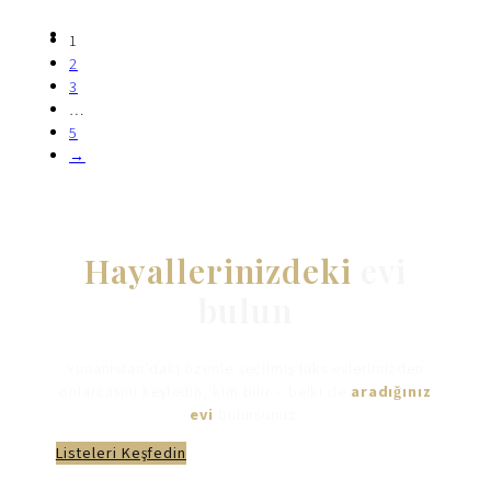
1
2
3
…
5
→
Hayallerinizdeki
evi
bulun
Yunanistan’daki özenle seçilmiş lüks evlerimizden
onlarcasını keşfedin, kim bilir – belki de
aradığınız
evi
bulursunuz.
Listeleri Keşfedin