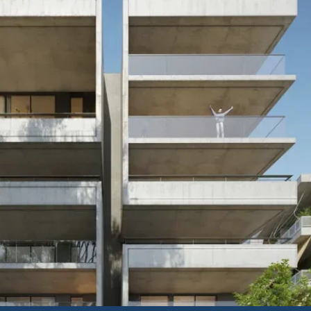
维埃拉住宅区的5-6楼复
1,24