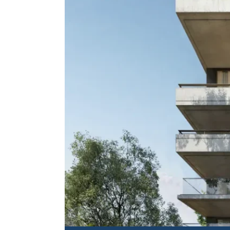
复式公寓，住宅
位于阿利莫斯里
寓，带阳台
描述