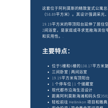
这套位于阿利莫斯的精致复式公寓总面积
（58.89平方米）。其设计强调采
19.19平方米的带顶阳台延伸了居
2间浴室，是家庭或寻求宽敞海滨住
和实用性。.
主要特点：
位于5楼和6楼的138.17平方米
三间卧室 | 两间浴室
19.19平方米有顶阳台
1 个停车位 | 1 个储藏室
现代都市沿海生活设计
距离阿利莫斯海滩和码头仅350
轻松前往 Hellinikon 项目