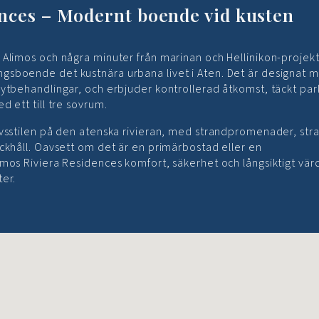
nces – Modernt boende vid kusten
 Alimos och några minuter från marinan och Hellinikon-projekt
gsboende det kustnära urbana livet i Aten. Det är designat 
 ytbehandlingar, och erbjuder kontrollerad åtkomst, täckt par
 ett till tre sovrum.
ivsstilen på den atenska rivieran, med strandpromenader, str
ckhåll. Oavsett om det är en primärbostad eller en
mos Riviera Residences komfort, säkerhet och långsiktigt värd
ter.