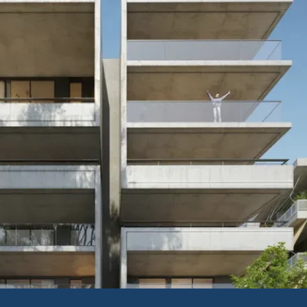
t på 5:e–6:e våningen m
mos Riviera Residences
1,24