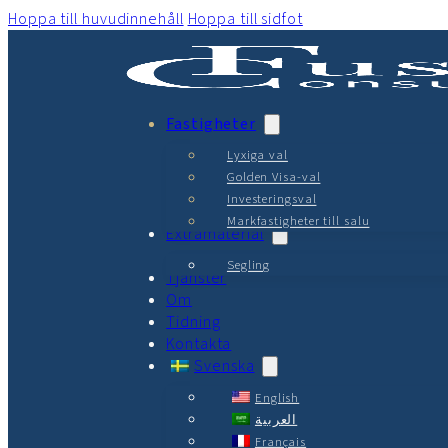
Hoppa till huvudinnehåll
Hoppa till sidfot
Fastigheter
Lyxiga val
Golden Visa-val
Investeringsval
Markfastigheter till salu
Extramaterial
Segling
Tjänster
Om
Tidning
Kontakta
Svenska
English
العربية
Français