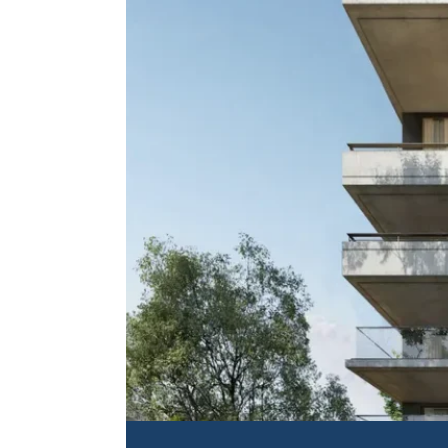
Maisonette, Bostad
Duplexlägenhe
veranda – Ali
Beskrivning