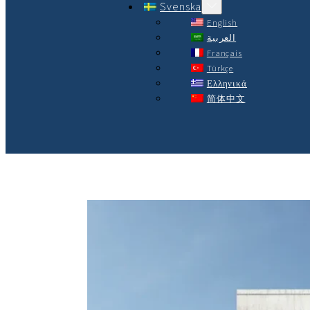
Svenska
English
العربية
Français
Türkçe
Ελληνικά
简体中文