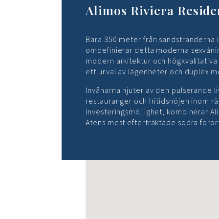
Alimos Riviera Reside
Bara 350 meter från sandstränderna i
omdefinierar detta moderna sexvånin
modern arkitektur och högkvalitativa
ett urval av lägenheter och duplex med
Invånarna njuter av den pulserande l
restauranger och fritidsnöjen inom rä
investeringsmöjlighet, kombinerar Ali
Atens mest eftertraktade södra föror
Inga platser hittades