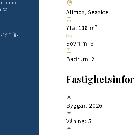
lan femte
mlös
Alimos, Seaside
Yta: 138 m²
t rymligt
r.
Sovrum: 3
Badrum: 2
Fastighetsinfo
Byggår: 2026
Våning: 5