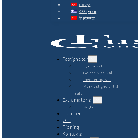
Türkçe
Ελληνικά
简体中文
Fastigheter
Lyxiga val
Golden Visa-val
Investeringsval
Markfastigheter till
salu
Extramaterial
Segling
Tjänster
Om
Tidning
Kontakta