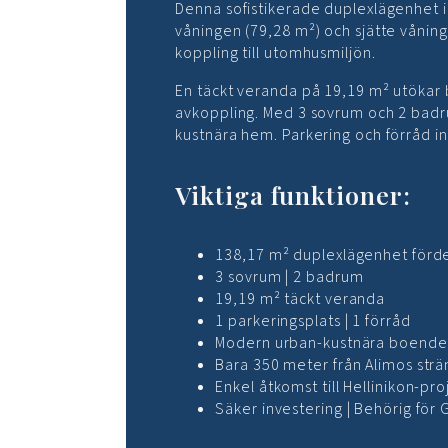
Denna sofistikerade duplexlägenhet i
våningen (79,28 m²) och sjätte vånin
koppling till utomhusmiljön.
En täckt veranda på 19,19 m² utökar 
avkoppling. Med 3 sovrum och 2 badru
kustnära hem. Parkering och förråd in
Viktiga funktioner:
138,17 m² duplexlägenhet förde
3 sovrum | 2 badrum
19,19 m² täckt veranda
1 parkeringsplats | 1 förråd
Modern urban-kustnära boende
Bara 350 meter från Alimos str
Enkel åtkomst till Hellinikon-pro
Säker investering | Behörig för 