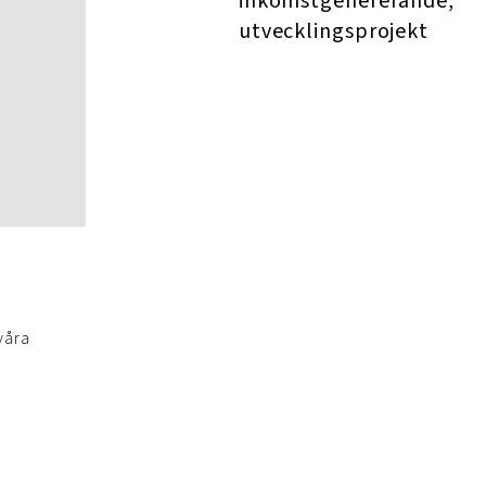
inkomstgenererande,
utvecklingsprojekt
våra