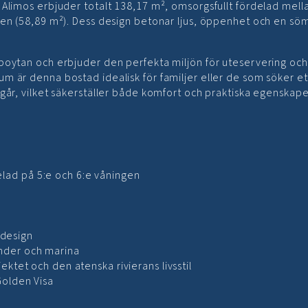
 Alimos erbjuder totalt 138,17 m², omsorgsfullt fördelad mel
gen (58,89 m²). Dess design betonar ljus, öppenhet och en sö
boytan och erbjuder den perfekta miljön för uteservering och
m är denna bostad idealisk för familjer eller de som söker et
går, vilket säkerställer både komfort och praktiska egenskape
lad på 5:e och 6:e våningen
design
änder och marina
jektet och den atenska rivierans livsstil
Golden Visa