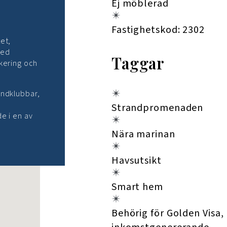
Ej möblerad
Fastighetskod: 2302
et,
med
Taggar
kering och
andklubbar,
Strandpromenaden
e i en av
Nära marinan
Havsutsikt
Smart hem
Behörig för Golden Visa,